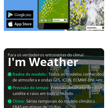
Para os verdadeiros entusiastas do clima!
I'm Weather
Dados do modelo:
Todos os modelos conhecidos
de atmosfera e ondas GFS, ICON, ECMWF-BNL+etc.
Previsão do tempo:
Previsão detalhada de radar,
satélite e raios em todo o mundo.
Clima:
Séries temporais do modelo climático
ERA5 em etapas de 10 dias.