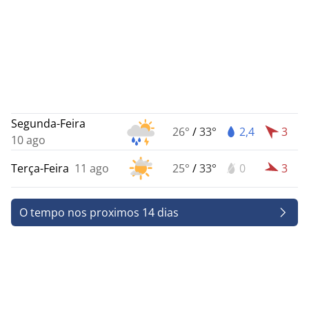
Segunda-Feira
26°
/
33°
2,4
3
10 ago
Terça-Feira
11 ago
25°
/
33°
0
3
O tempo nos proximos 14 dias