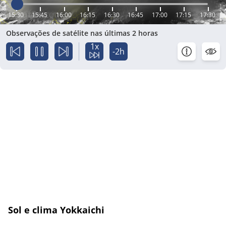
15:30
15:45
16:00
16:15
16:30
16:45
17:00
17:15
17:30
Observações de satélite nas últimas 2 horas
1x
-2h
Sol e clima Yokkaichi