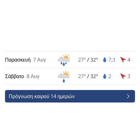
Παρασκευή
7 Αυγ
27°
/
32°
7,3
4
Σάββατο
8 Αυγ
27°
/
32°
2
3
Πρόγνωση καιρού 14 ημερών