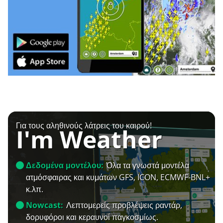
Για τους αληθινούς λάτρεις του καιρού!
I'm Weather
Δεδομένα μοντέλου:
Όλα τα γνωστά μοντέλα
ατμόσφαιρας και κυμάτων GFS, ICON, ECMWF-BNL+
κ.λπ.
Nowcast:
Λεπτομερείς προβλέψεις ραντάρ,
δορυφόροι και κεραυνοί παγκοσμίως.