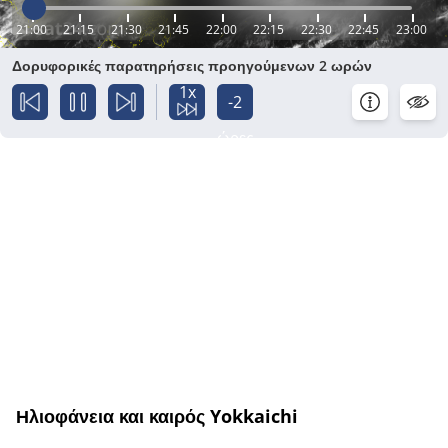
21:00
21:15
21:30
21:45
22:00
22:15
22:30
22:45
23:00
Δορυφορικές παρατηρήσεις προηγούμενων 2 ωρών
1x
-2
ώρες
Ηλιοφάνεια και καιρός Yokkaichi