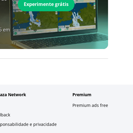
Experimente grátis
A5 em
laza Network
Premium
Premium ads free
dback
sponsabilidade e privacidade