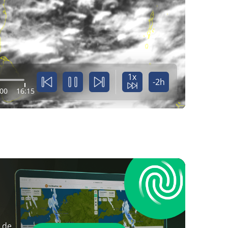
1x
-2h
:00
16:15
 de