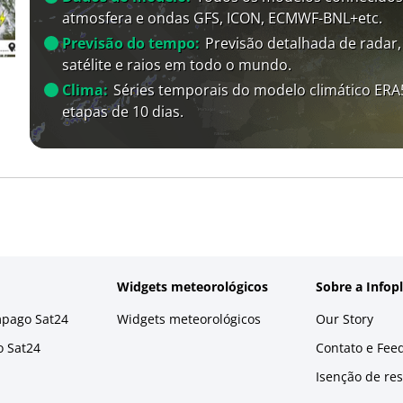
atmosfera e ondas GFS, ICON, ECMWF-BNL+etc.
Previsão do tempo:
Previsão detalhada de radar,
satélite e raios em todo o mundo.
Clima:
Séries temporais do modelo climático ER
etapas de 10 dias.
Widgets meteorológicos
Sobre a Infop
mpago Sat24
Widgets meteorológicos
Our Story
o Sat24
Contato e Fee
Isenção de re