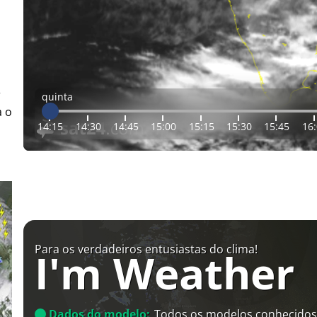
r
quinta
a o
14:15
14:30
14:45
15:00
15:15
15:30
15:45
16
Para os verdadeiros entusiastas do clima!
I'm Weather
Dados do modelo:
Todos os modelos conhecidos