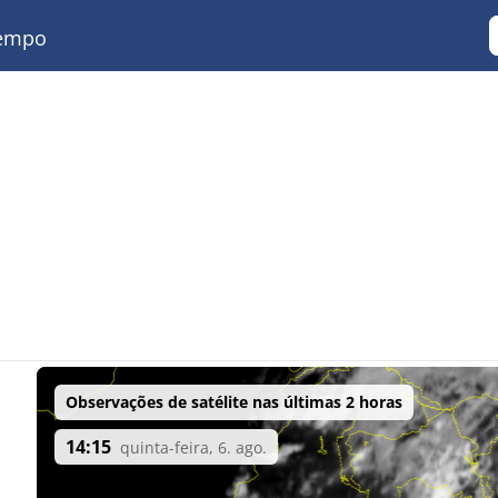
empo
Observações de satélite nas últimas 2 horas
14:15
quinta-feira, 6. ago.