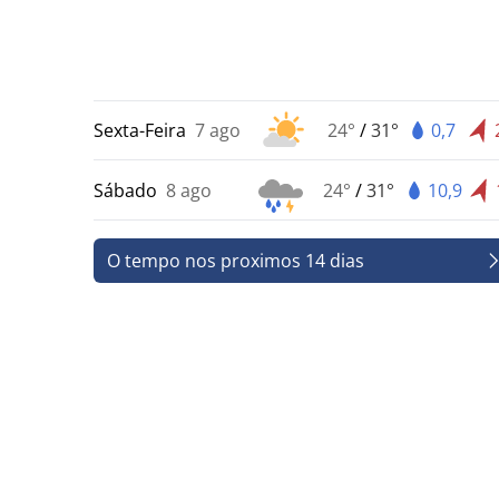
Sexta-Feira
7 ago
24°
/
31°
0,7
Sábado
8 ago
24°
/
31°
10,9
O tempo nos proximos 14 dias