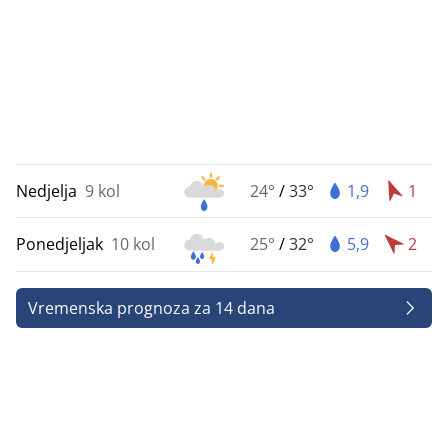
Nedjelja
9 kol
24°
/
33°
1,9
1
Ponedjeljak
10 kol
25°
/
32°
5,9
2
Vremenska prognoza za 14 dana