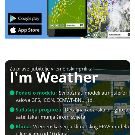
Za prave ljubitelje vremenskih prilika!
I'm Weather
Podaci o modelu:
Svi poznati modeli atmosfere i
valova GFS, ICON, ECMWF-BNL+itd.
Sadašnja prognoza:
Detaljna radarska prognoza,
satelitska i munja širom svijeta.
Klima:
Vremenska serija klimatskog ERA5 modela
u koracima od 10 dana.