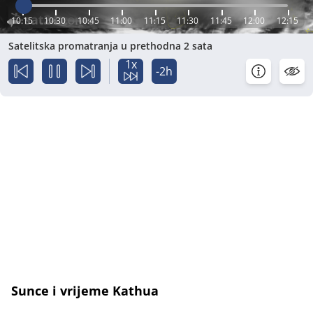
10:15
10:30
10:45
11:00
11:15
11:30
11:45
12:00
12:15
Satelitska promatranja u prethodna 2 sata
1x
-2h
Sunce i vrijeme Kathua