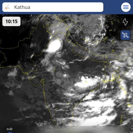
Kathua
10:15
sub