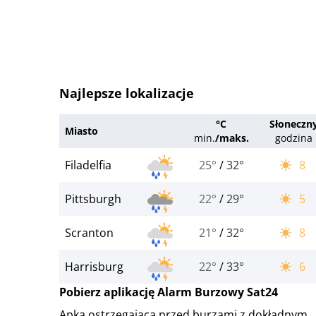
Najlepsze lokalizacje
°C
Słoneczn
Miasto
min.
/
maks.
godzina
Filadelfia
25°
/
32°
8
Pittsburgh
22°
/
29°
5
Scranton
21°
/
32°
8
Harrisburg
22°
/
33°
6
Pobierz aplikację Alarm Burzowy Sat24
Apka ostrzegająca przed burzami z dokładnym