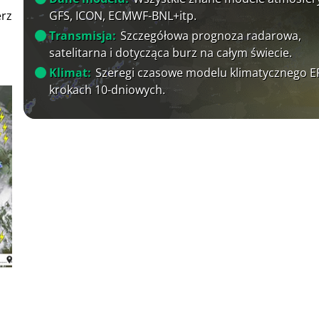
GFS, ICON, ECMWF-BNL+itp.
erz
Transmisja:
Szczegółowa prognoza radarowa,
satelitarna i dotycząca burz na całym świecie.
Klimat:
Szeregi czasowe modelu klimatycznego 
krokach 10-dniowych.