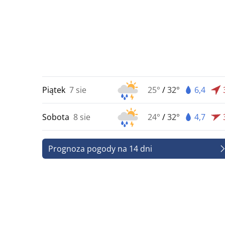
Piątek
7 sie
25°
/
32°
6,4
Sobota
8 sie
24°
/
32°
4,7
Prognoza pogody na 14 dni