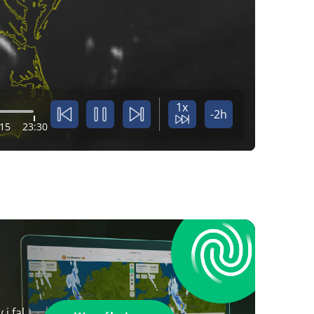
1x
-2h
:15
23:30
i fal