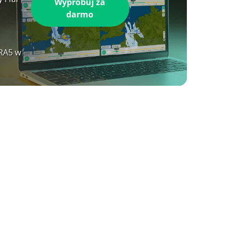
Wypróbuj za
darmo
ERA5 w