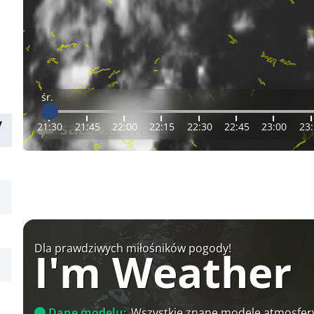
śr.
y
21:30
21:45
22:00
22:15
22:30
22:45
23:00
23
Dla prawdziwych miłośników pogody!
I'm Weather
Dane modelu:
Wszystkie znane modele atmosfery 