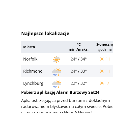
Najlepsze lokalizacje
°C
Słoneczn
Miasto
min.
/
maks.
godzina
Norfolk
24°
/
34°
11
Richmond
24°
/
33°
11
Lynchburg
22°
/
32°
7
Pobierz aplikację Alarm Burzowy Sat24
Apka ostrzegająca przed burzami z dokładnym
radarowaniem błyskawic na całym świecie. Pobi
ją teraz z poniższego sklepu/sklepów!