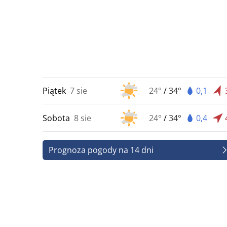
Piątek
7 sie
24°
/
34°
0,1
Sobota
8 sie
24°
/
34°
0,4
Prognoza pogody na 14 dni