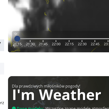
śr.
y
21:15
21:30
21:45
22:00
22:15
22:30
22:45
23
Dla prawdziwych miłośników pogody!
I'm Weather
erz
Dane modelu:
Wszystkie znane modele atmosfery 