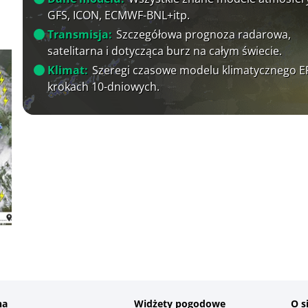
GFS, ICON, ECMWF-BNL+itp.
Transmisja:
Szczegółowa prognoza radarowa,
satelitarna i dotycząca burz na całym świecie.
Klimat:
Szeregi czasowe modelu klimatycznego 
krokach 10-dniowych.
na
Widżety pogodowe
O s