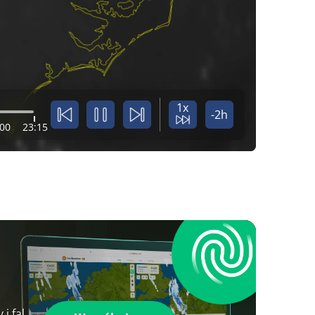
1x
-2h
:00
23:15
i fal