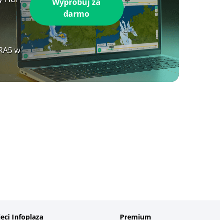
Wypróbuj za
darmo
ERA5 w
ieci Infoplaza
Premium