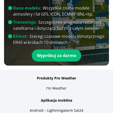
Dane modelu:
Wszystkie znane modele
atmosfery i fal GFS, ICON, ECMWF-BNL+itp.
Transmisja:
Szczegółowa prognoza radarowa,
satelitarna i dotycząca burz na całym świecie.
Klimat:
Szeregi czasowe modelu klimatycznego
ERA5 w krokach 10-dniowych.
Wypróbuj za darmo
Produkty Pro Weather
I'm Weather
Aplikacja mobilna
Android – Lightningalarm Sat24