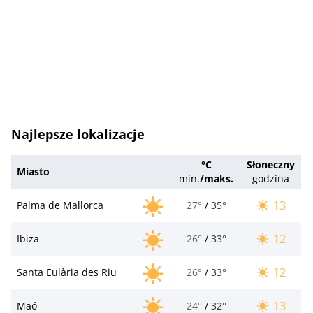
Najlepsze lokalizacje
°C
Słoneczny
Miasto
min.
/
maks.
godzina
13
Palma de Mallorca
27°
/
35°
12
Ibiza
26°
/
33°
12
Santa Eulària des Riu
26°
/
33°
13
Maó
24°
/
32°