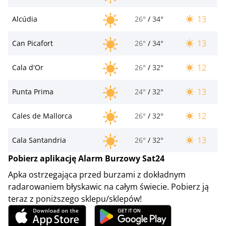
13
Alcúdia
26°
/
34°
13
Can Picafort
26°
/
34°
12
Cala d'Or
26°
/
32°
13
Punta Prima
24°
/
32°
12
Cales de Mallorca
26°
/
32°
13
Cala Santandria
26°
/
32°
Pobierz aplikację Alarm Burzowy Sat24
Apka ostrzegająca przed burzami z dokładnym
radarowaniem błyskawic na całym świecie. Pobierz ją
teraz z poniższego sklepu/sklepów!