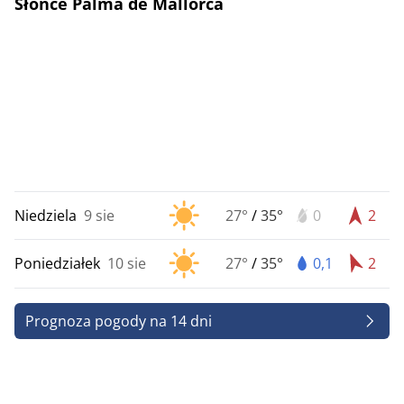
Słońce Palma de Mallorca
Niedziela
9 sie
27°
/
35°
0
2
Poniedziałek
10 sie
27°
/
35°
0,1
2
Prognoza pogody na 14 dni