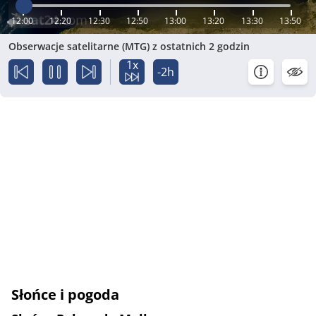
12:00
12:20
12:30
12:50
13:00
13:20
13:30
13:50
Obserwacje satelitarne (MTG) z ostatnich 2 godzin
1x
-2h
Słońce i pogoda