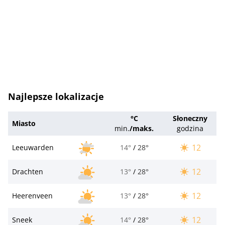
Najlepsze lokalizacje
°C
Słoneczny
Miasto
min.
/
maks.
godzina
12
Leeuwarden
14°
/
28°
12
Drachten
13°
/
28°
12
Heerenveen
13°
/
28°
12
Sneek
14°
/
28°