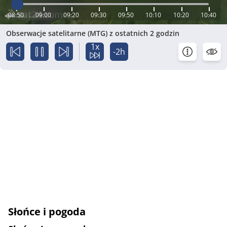
08:50
09:00
09:20
09:30
09:50
10:10
10:20
10:40
Obserwacje satelitarne (MTG) z ostatnich 2 godzin
1x
-2h
Słońce i pogoda