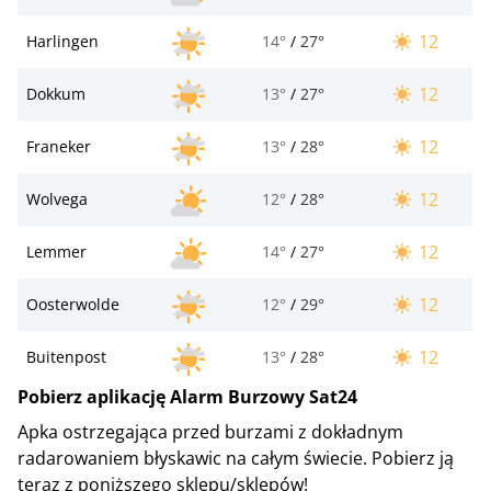
12
Harlingen
14°
/
27°
12
Dokkum
13°
/
27°
12
Franeker
13°
/
28°
12
Wolvega
12°
/
28°
12
Lemmer
14°
/
27°
12
Oosterwolde
12°
/
29°
12
Buitenpost
13°
/
28°
Pobierz aplikację Alarm Burzowy Sat24
Apka ostrzegająca przed burzami z dokładnym
radarowaniem błyskawic na całym świecie. Pobierz ją
teraz z poniższego sklepu/sklepów!