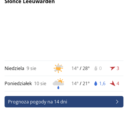
Słońce Leeuwarden
Niedziela
9 sie
14°
/
28°
0
3
Poniedziałek
10 sie
14°
/
21°
1,6
4
Prognoza pogody na 14 dni