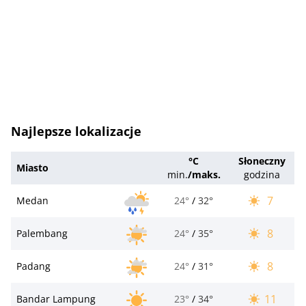
Najlepsze lokalizacje
°C
Słoneczny
Miasto
min.
/
maks.
godzina
7
Medan
24°
/
32°
8
Palembang
24°
/
35°
8
Padang
24°
/
31°
11
Bandar Lampung
23°
/
34°