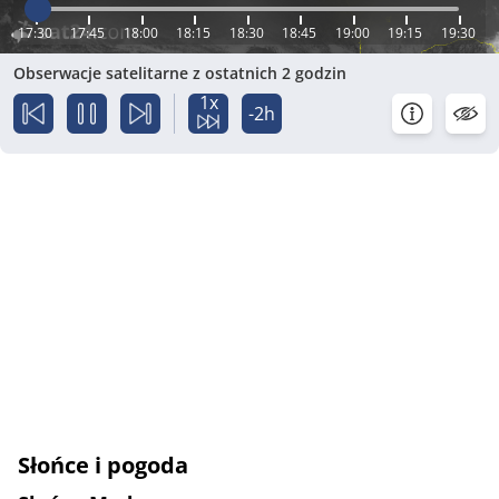
17:30
17:45
18:00
18:15
18:30
18:45
19:00
19:15
19:30
Obserwacje satelitarne z ostatnich 2 godzin
1x
-2h
Słońce i pogoda