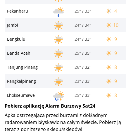
4
Pekanbaru
25°
/
33°
10
Jambi
24°
/
34°
9
Bengkulu
24°
/
33°
9
Banda Aceh
25°
/
35°
8
Tanjung Pinang
26°
/
32°
9
Pangkalpinang
23°
/
33°
8
Lhokseumawe
25°
/
33°
Pobierz aplikację Alarm Burzowy Sat24
Apka ostrzegająca przed burzami z dokładnym
radarowaniem błyskawic na całym świecie. Pobierz ją
teraz z poniższego sklepu/sklepów!