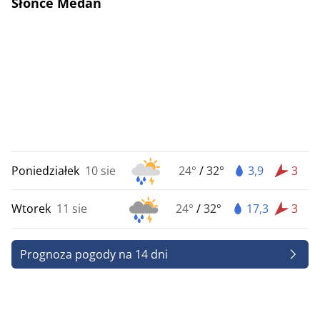
Słońce Medan
Poniedziałek
10 sie
24°
/
32°
3,9
3
Wtorek
11 sie
24°
/
32°
17,3
3
Prognoza pogody na 14 dni