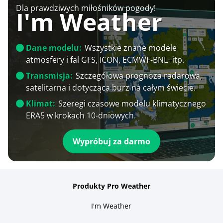
Dla prawdziwych miłośników pogody!
I'm Weather
Dane modelu:
Wszystkie znane modele
atmosfery i fal GFS, ICON, ECMWF-BNL+itp.
Transmisja:
Szczegółowa prognoza radarowa,
satelitarna i dotycząca burz na całym świecie.
Klimat:
Szeregi czasowe modelu klimatycznego
ERA5 w krokach 10-dniowych.
Wypróbuj za darmo
Produkty Pro Weather
I'm Weather