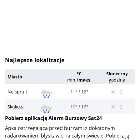
Najlepsze lokalizacje
°C
Słoneczny
Miasto
min.
/
maks.
godzina
0
Nelspruit
11°
/
12°
0
Skukuza
10°
/
16°
Pobierz aplikację Alarm Burzowy Sat24
Apka ostrzegająca przed burzami z dokładnym
radarowaniem błyskawic na całym świecie. Pobierz ją