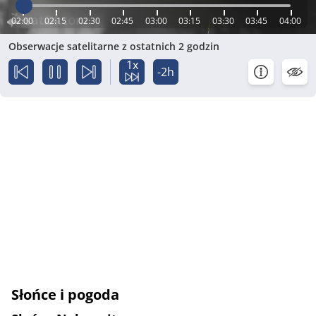
02:00
02:15
02:30
02:45
03:00
03:15
03:30
03:45
04:00
Obserwacje satelitarne z ostatnich 2 godzin
1x
-2h
Słońce i pogoda