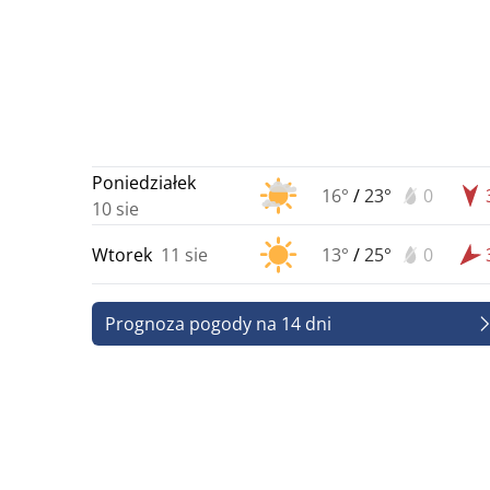
Poniedziałek
16°
/
23°
0
10 sie
Wtorek
11 sie
13°
/
25°
0
Prognoza pogody na 14 dni