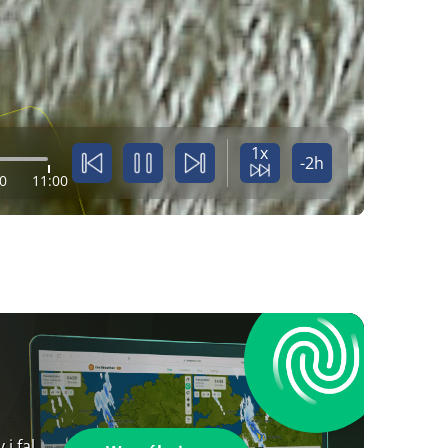
1x
-2h
0
11:00
i fal