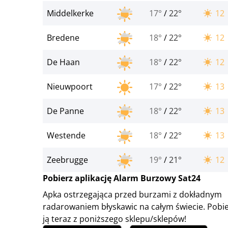
Middelkerke
17°
/
22°
12
Bredene
18°
/
22°
12
De Haan
18°
/
22°
12
Nieuwpoort
17°
/
22°
13
De Panne
18°
/
22°
13
Westende
18°
/
22°
13
Zeebrugge
19°
/
21°
12
Pobierz aplikację Alarm Burzowy Sat24
Apka ostrzegająca przed burzami z dokładnym
radarowaniem błyskawic na całym świecie. Pobi
ją teraz z poniższego sklepu/sklepów!