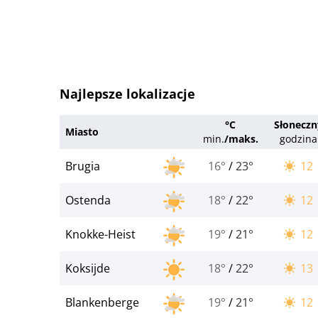
Najlepsze lokalizacje
°C
Słoneczn
Miasto
min.
/
maks.
godzina
Brugia
16°
/
23°
12
Ostenda
18°
/
22°
12
Knokke-Heist
19°
/
21°
12
Koksijde
18°
/
22°
13
Blankenberge
19°
/
21°
12