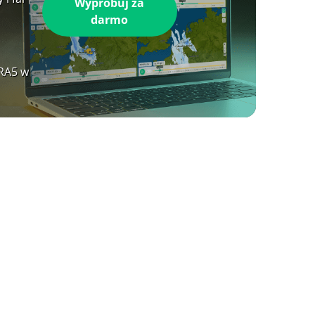
Wypróbuj za
darmo
ERA5 w