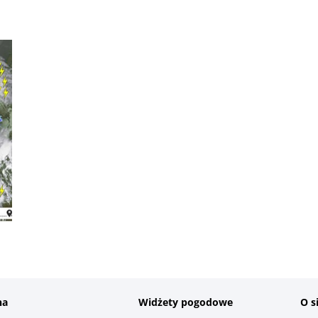
na
Widżety pogodowe
O s