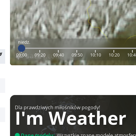
niedz.
y
09:00
09:20
09:40
09:50
10:10
10:20
10:4
Dla prawdziwych miłośników pogody!
I'm Weather
Dane modelu:
Wszystkie znane modele atmosfery 