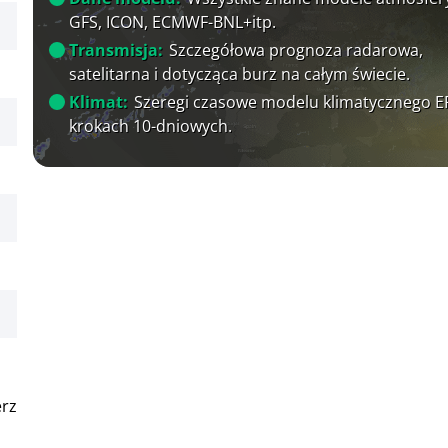
GFS, ICON, ECMWF-BNL+itp.
Transmisja:
Szczegółowa prognoza radarowa,
satelitarna i dotycząca burz na całym świecie.
Klimat:
Szeregi czasowe modelu klimatycznego 
krokach 10-dniowych.
erz