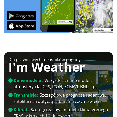
Dla prawdziwych miłośników pogody!
I'm Weather
Dane modelu:
Wszystkie znane modele
atmosfery i fal GFS, ICON, ECMWF-BNL+itp.
Transmisja:
Szczegółowa prognoza radarowa,
satelitarna i dotycząca burz na całym świecie.
Klimat:
Szeregi czasowe modelu klimatycznego
ERA5 w krokach 10-dniowych.