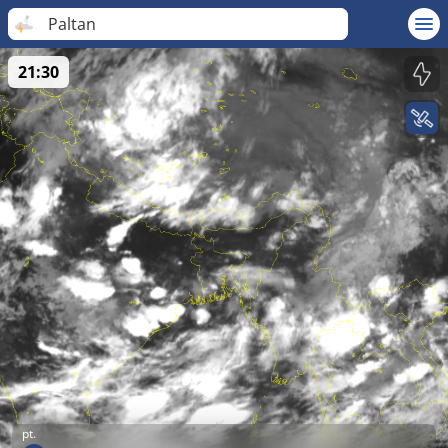
Paltan
21:30
pt.