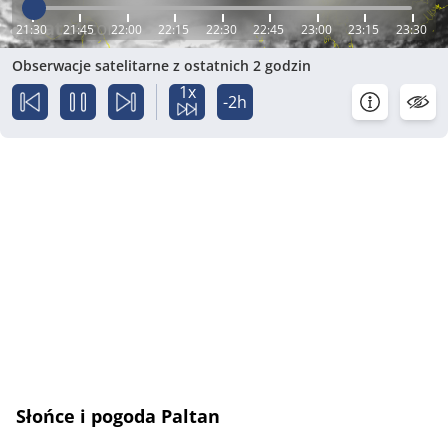
21:30
21:45
22:00
22:15
22:30
22:45
23:00
23:15
23:30
Obserwacje satelitarne z ostatnich 2 godzin
1x
-2h
Słońce i pogoda Paltan