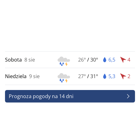
Sobota
8 sie
26°
/
30°
6,5
4
Niedziela
9 sie
27°
/
31°
5,3
2
Prognoza pogody na 14 dni