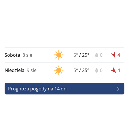
Sobota
8 sie
6°
/
25°
0
4
Niedziela
9 sie
5°
/
25°
0
4
Prognoza pogody na 14 dni