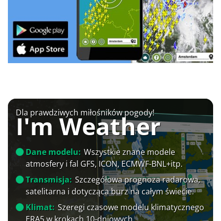
Dla prawdziwych miłośników pogody!
I'm Weather
Dane modelu:
Wszystkie znane modele
atmosfery i fal GFS, ICON, ECMWF-BNL+itp.
Transmisja:
Szczegółowa prognoza radarowa,
satelitarna i dotycząca burz na całym świecie.
Klimat:
Szeregi czasowe modelu klimatycznego
ERA5 w krokach 10-dniowych.