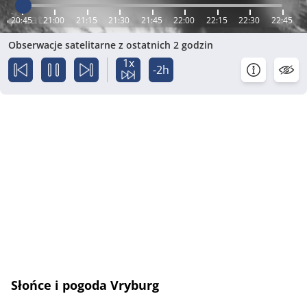
20:45
21:00
21:15
21:30
21:45
22:00
22:15
22:30
22:45
Obserwacje satelitarne z ostatnich 2 godzin
1x
-2h
Słońce i pogoda Vryburg