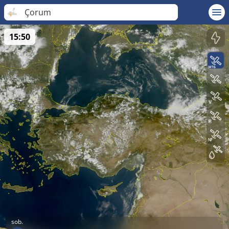
Çorum
15:50
sob.