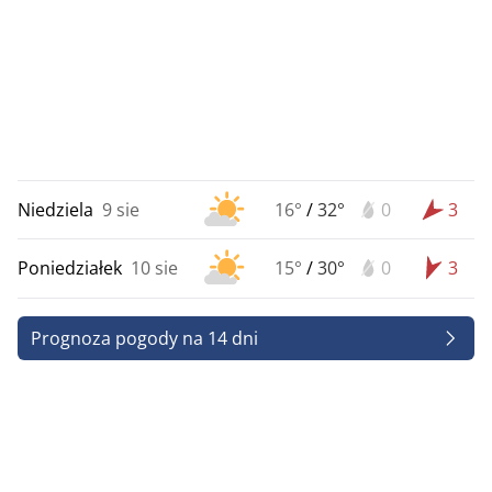
Niedziela
9 sie
16°
/
32°
0
3
Poniedziałek
10 sie
15°
/
30°
0
3
Prognoza pogody na 14 dni