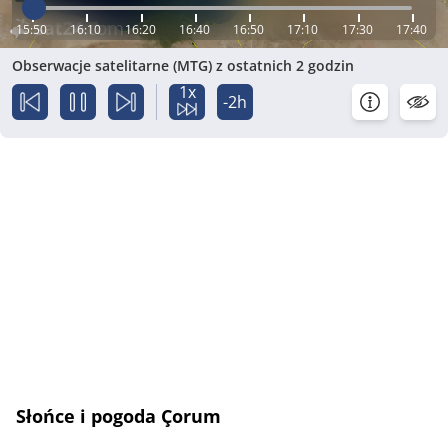
15:50
16:10
16:20
16:40
16:50
17:10
17:30
17:40
Obserwacje satelitarne (MTG) z ostatnich 2 godzin
1x
-2h
Słońce i pogoda Çorum