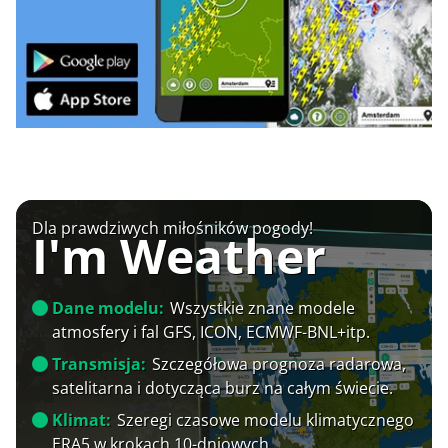
Dla prawdziwych miłośników pogody!
I'm Weather
Dane modelu:
Wszystkie znane modele
atmosfery i fal GFS, ICON, ECMWF-BNL+itp.
Transmisja:
Szczegółowa prognoza radarowa,
satelitarna i dotycząca burz na całym świecie.
Klimat:
Szeregi czasowe modelu klimatycznego
ERA5 w krokach 10-dniowych.