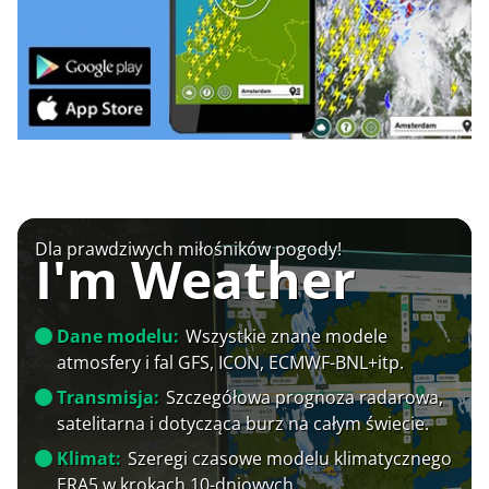
Dla prawdziwych miłośników pogody!
I'm Weather
Dane modelu:
Wszystkie znane modele
atmosfery i fal GFS, ICON, ECMWF-BNL+itp.
Transmisja:
Szczegółowa prognoza radarowa,
satelitarna i dotycząca burz na całym świecie.
Klimat:
Szeregi czasowe modelu klimatycznego
ERA5 w krokach 10-dniowych.