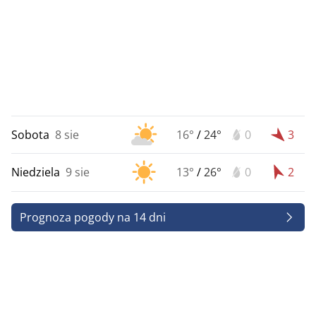
Sobota
8 sie
16°
/
24°
0
3
Niedziela
9 sie
13°
/
26°
0
2
Prognoza pogody na 14 dni