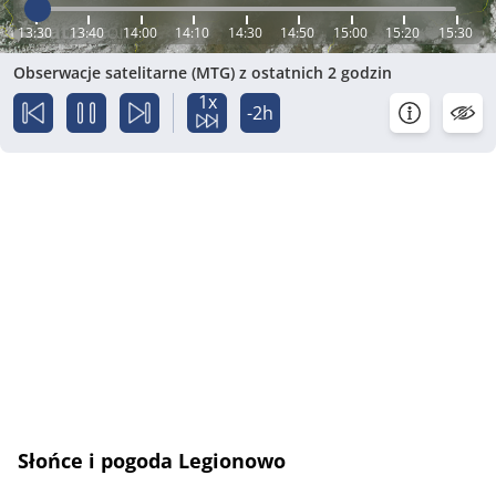
13:30
13:40
14:00
14:10
14:30
14:50
15:00
15:20
15:30
Obserwacje satelitarne (MTG) z ostatnich 2 godzin
1x
-2h
Słońce i pogoda Legionowo