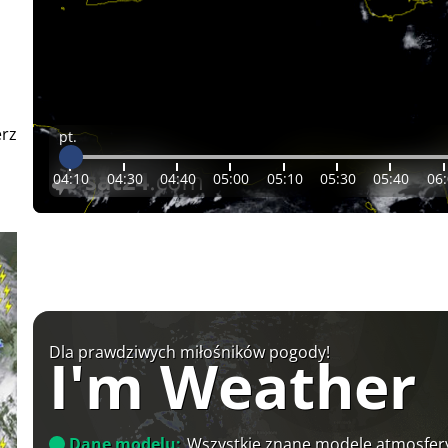
erz
pt.
04:10
04:30
04:40
05:00
05:10
05:30
05:40
06
Dla prawdziwych miłośników pogody!
I'm Weather
Dane modelu:
Wszystkie znane modele atmosfery 