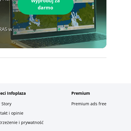
Wypróbuj za
darmo
ERA5 w
ieci Infoplaza
Premium
 Story
Premium ads free
takt i opinie
trzeżenie i prywatność