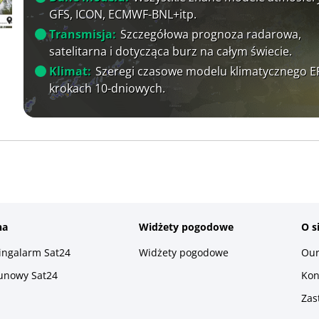
GFS, ICON, ECMWF-BNL+itp.
Transmisja:
Szczegółowa prognoza radarowa,
satelitarna i dotycząca burz na całym świecie.
Klimat:
Szeregi czasowe modelu klimatycznego 
krokach 10-dniowych.
na
Widżety pogodowe
O s
ningalarm Sat24
Widżety pogodowe
Our
runowy Sat24
Kon
Zas