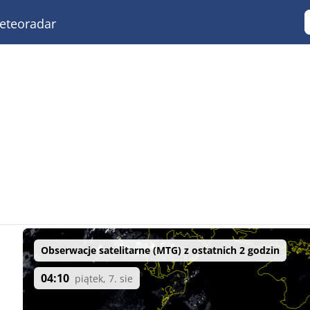
teoradar
Obserwacje satelitarne (MTG) z ostatnich 2 godzin
04:10
piątek, 7. sie