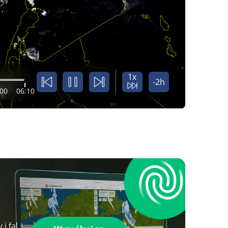
1x
-2h
:00
06:10
i fal