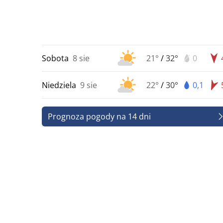
Sobota
8 sie
21°
/
32°
0
Niedziela
9 sie
22°
/
30°
0,1
Prognoza pogody na 14 dni