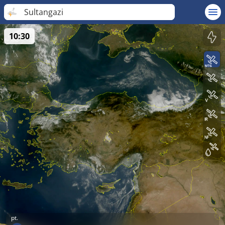
Sultangazi
10:30
pt.