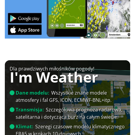
Dla prawdziwych miłośników pogody!
I'm Weather
Dane modelu:
Wszystkie znane modele
atmosfery i fal GFS, ICON, ECMWF-BNL+itp.
Transmisja:
Szczegółowa prognoza radarowa,
satelitarna i dotycząca burz na całym świecie.
Klimat:
Szeregi czasowe modelu klimatycznego
ERA5 w krokach 10-dniowych.