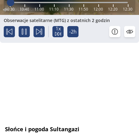
10:30
10:40
11:00
11:10
11:30
11:50
12:00
12:20
12:30
Obserwacje satelitarne (MTG) z ostatnich 2 godzin
1x
-2h
Słońce i pogoda Sultangazi