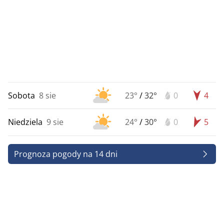
Sobota
8 sie
23°
/
32°
0
4
Niedziela
9 sie
24°
/
30°
0
5
Prognoza pogody na 14 dni