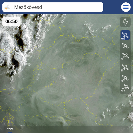
Mezőkövesd
06:50
czw.