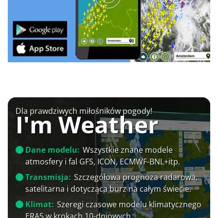
Dla prawdziwych miłośników pogody!
I'm Weather
Dane modelu:
Wszystkie znane modele
atmosfery i fal GFS, ICON, ECMWF-BNL+itp.
Transmisja:
Szczegółowa prognoza radarowa,
satelitarna i dotycząca burz na całym świecie.
Klimat:
Szeregi czasowe modelu klimatycznego
ERA5 w krokach 10-dniowych.