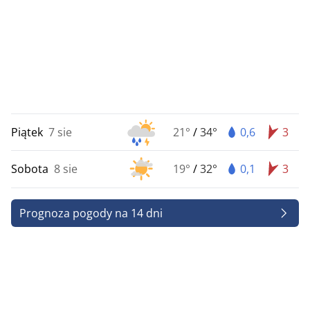
Piątek
7 sie
21°
/
34°
0,6
3
Sobota
8 sie
19°
/
32°
0,1
3
Prognoza pogody na 14 dni