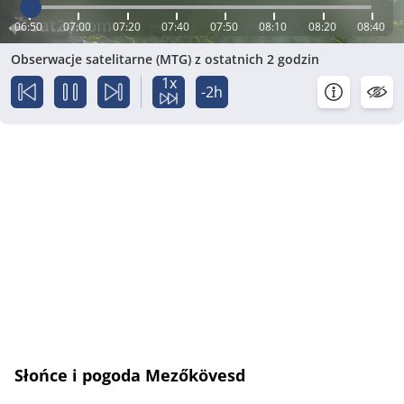
06:50
07:00
07:20
07:40
07:50
08:10
08:20
08:40
Obserwacje satelitarne (MTG) z ostatnich 2 godzin
1x
-2h
Słońce i pogoda Mezőkövesd