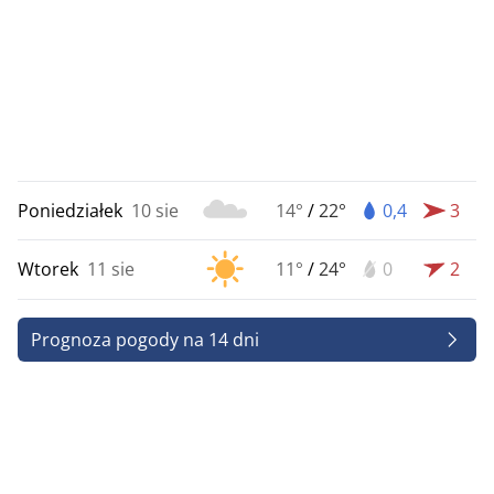
Poniedziałek
10 sie
14°
/
22°
0,4
3
Wtorek
11 sie
11°
/
24°
0
2
Prognoza pogody na 14 dni