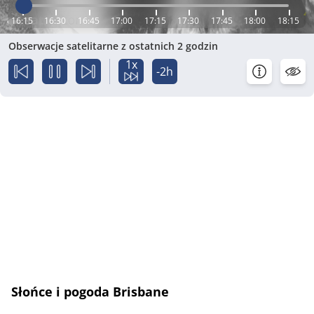
16:15
16:30
16:45
17:00
17:15
17:30
17:45
18:00
18:15
Obserwacje satelitarne z ostatnich 2 godzin
1x
-2h
Słońce i pogoda Brisbane