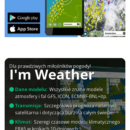
Dla prawdziwych miłośników pogody!
I'm Weather
Dane modelu:
Wszystkie znane modele
atmosfery i fal GFS, ICON, ECMWF-BNL+itp.
Transmisja:
Szczegółowa prognoza radarowa,
satelitarna i dotycząca burz na całym świecie.
Klimat:
Szeregi czasowe modelu klimatycznego
ERA5 w krokach 10-dniowych.