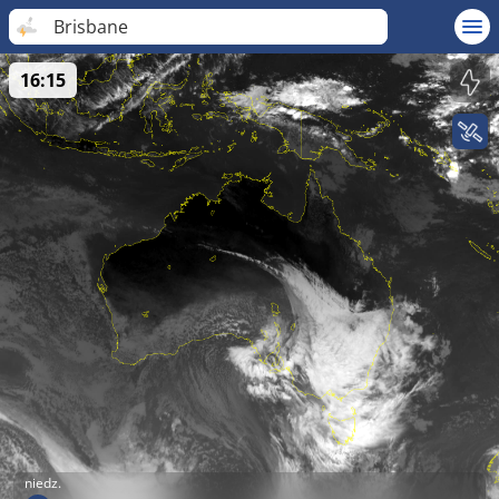
Brisbane
16:15
niedz.