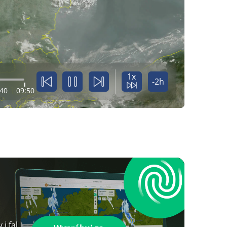
1x
-2h
:40
09:50
i fal