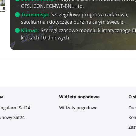
GFS, ICON, ECMWF-BNL+itp.
Transmisja:
Szczegółowa prognoza radarowa,
satelitarna i dotycząca burz na całym świecie.
Klimat:
Szeregi czasowe modelu klimatycznego 
krokach 10-dniowych.
na
Widżety pogodowe
O s
ningalarm Sat24
Widżety pogodowe
Our
runowy Sat24
Kon
Zas