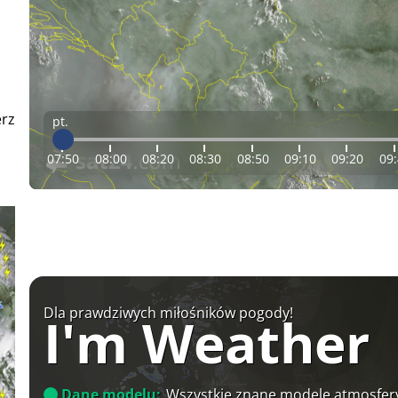
erz
pt.
07:50
08:00
08:20
08:30
08:50
09:10
09:20
09
Dla prawdziwych miłośników pogody!
I'm Weather
Dane modelu:
Wszystkie znane modele atmosfery 