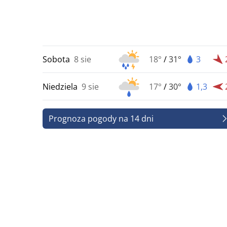
Sobota
8 sie
18°
/
31°
3
Niedziela
9 sie
17°
/
30°
1,3
Prognoza pogody na 14 dni