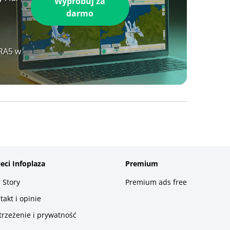
Wypróbuj za
darmo
ERA5 w
ieci Infoplaza
Premium
 Story
Premium ads free
takt i opinie
trzeżenie i prywatność