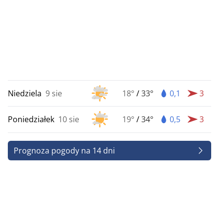
Niedziela
9 sie
18°
/
33°
0,1
3
Poniedziałek
10 sie
19°
/
34°
0,5
3
Prognoza pogody na 14 dni