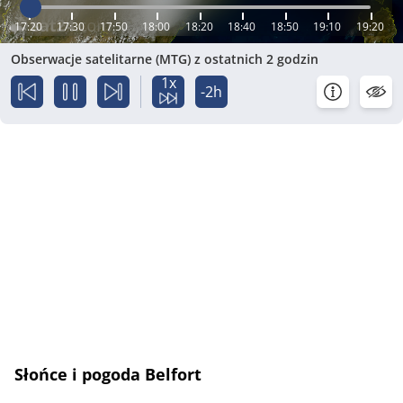
17:20
17:30
17:50
18:00
18:20
18:40
18:50
19:10
19:20
Obserwacje satelitarne (MTG) z ostatnich 2 godzin
1x
-2h
Słońce i pogoda Belfort