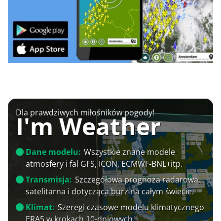
Dla prawdziwych miłośników pogody!
I'm Weather
Dane modelu:
Wszystkie znane modele
atmosfery i fal GFS, ICON, ECMWF-BNL+itp.
Transmisja:
Szczegółowa prognoza radarowa,
satelitarna i dotycząca burz na całym świecie.
Klimat:
Szeregi czasowe modelu klimatycznego
ERA5 w krokach 10-dniowych.