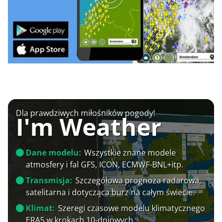
Dla prawdziwych miłośników pogody!
I'm Weather
Dane modelu:
Wszystkie znane modele
atmosfery i fal GFS, ICON, ECMWF-BNL+itp.
Transmisja:
Szczegółowa prognoza radarowa,
satelitarna i dotycząca burz na całym świecie.
Klimat:
Szeregi czasowe modelu klimatycznego
ERA5 w krokach 10-dniowych.