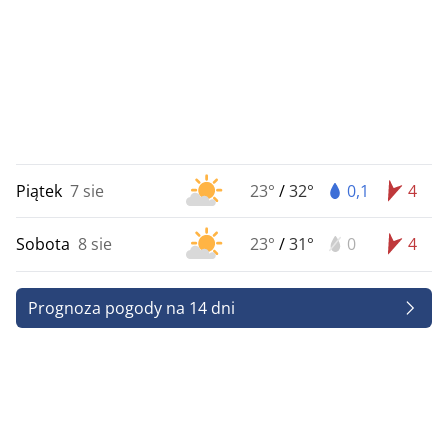
Piątek
7 sie
23°
/
32°
0,1
4
Sobota
8 sie
23°
/
31°
0
4
Prognoza pogody na 14 dni