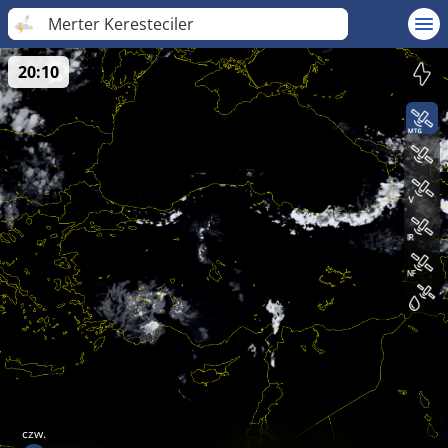
Merter Keresteciler
20:10
czw.