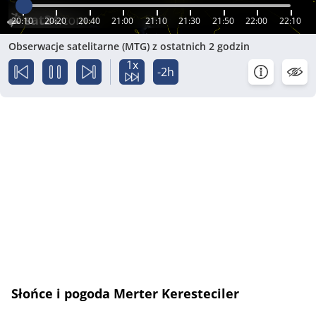
20:10
20:20
20:40
21:00
21:10
21:30
21:50
22:00
22:10
Obserwacje satelitarne (MTG) z ostatnich 2 godzin
1x
-2h
Słońce i pogoda Merter Keresteciler