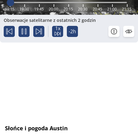
19:15
19:30
19:45
20:00
20:15
20:30
20:45
21:00
21:15
Obserwacje satelitarne z ostatnich 2 godzin
1x
-2h
Słońce i pogoda Austin