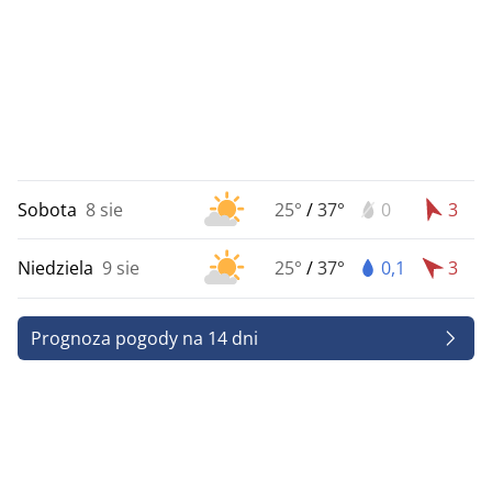
Sobota
8 sie
25°
/
37°
0
3
Niedziela
9 sie
25°
/
37°
0,1
3
Prognoza pogody na 14 dni