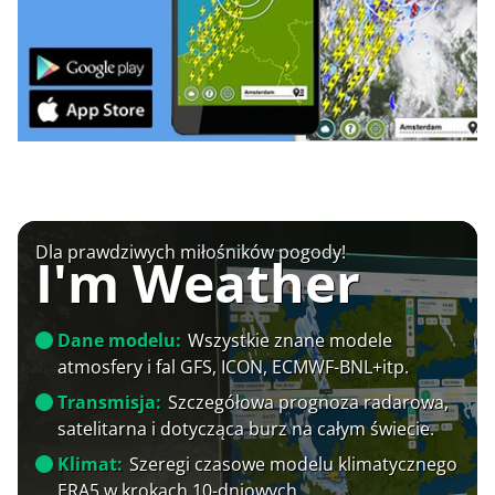
Dla prawdziwych miłośników pogody!
I'm Weather
Dane modelu:
Wszystkie znane modele
atmosfery i fal GFS, ICON, ECMWF-BNL+itp.
Transmisja:
Szczegółowa prognoza radarowa,
satelitarna i dotycząca burz na całym świecie.
Klimat:
Szeregi czasowe modelu klimatycznego
ERA5 w krokach 10-dniowych.