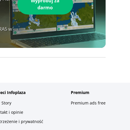
Wypróbuj za
darmo
ERA5 w
ieci Infoplaza
Premium
 Story
Premium ads free
takt i opinie
trzeżenie i prywatność