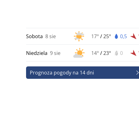
Sobota
8 sie
17°
/
25°
0,5
Niedziela
9 sie
14°
/
23°
0
Prognoza pogody na 14 dni