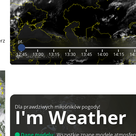
erz
pt.
12:45
13:00
13:15
13:30
13:45
14:00
14:15
14
Dla prawdziwych miłośników pogody!
I'm Weather
Dane modelu:
Wszystkie znane modele atmosfery 