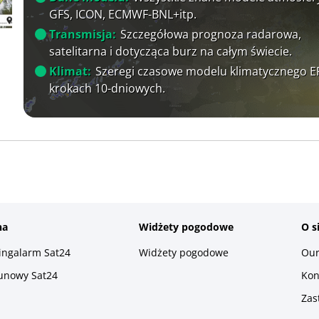
GFS, ICON, ECMWF-BNL+itp.
Transmisja:
Szczegółowa prognoza radarowa,
satelitarna i dotycząca burz na całym świecie.
Klimat:
Szeregi czasowe modelu klimatycznego 
krokach 10-dniowych.
na
Widżety pogodowe
O s
ningalarm Sat24
Widżety pogodowe
Our
runowy Sat24
Kon
Zas