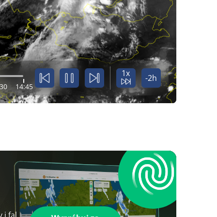
1x
-2h
:30
14:45
i fal