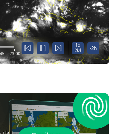
1x
-2h
:45
23:00
i fal