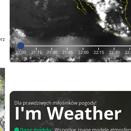
erz
śr.
21:00
21:15
21:30
21:45
22:00
22:15
22:30
22
Dla prawdziwych miłośników pogody!
I'm Weather
Dane modelu:
Wszystkie znane modele atmosfery 