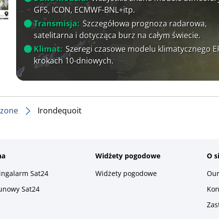
GFS, ICON, ECMWF-BNL+itp.
Transmisja:
Szczegółowa prognoza radarowa,
satelitarna i dotycząca burz na całym świecie.
Klimat:
Szeregi czasowe modelu klimatycznego 
krokach 10-dniowych.
czone
Irondequoit
na
Widżety pogodowe
O s
ningalarm Sat24
Widżety pogodowe
Our
runowy Sat24
Kon
Zas