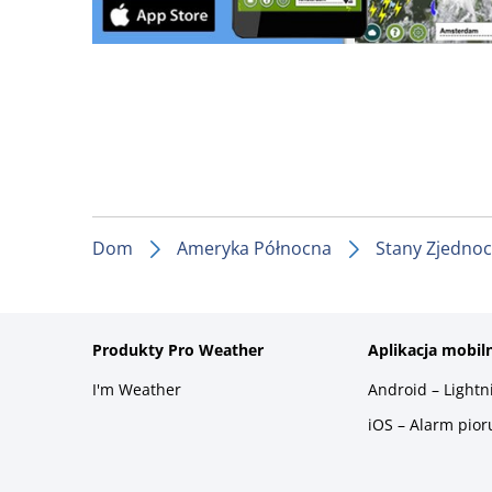
Dom
Ameryka Północna
Stany Zjedno
Produkty Pro Weather
Aplikacja mobil
I'm Weather
Android – Light
iOS – Alarm pio