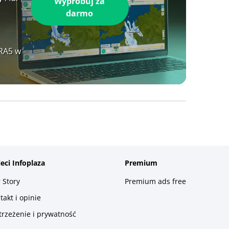
Wypróbuj za
darmo
ERA5 w
ieci Infoplaza
Premium
 Story
Premium ads free
takt i opinie
trzeżenie i prywatność