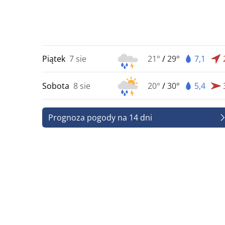
Piątek
7 sie
21°
/
29°
7,1
Sobota
8 sie
20°
/
30°
5,4
Prognoza pogody na 14 dni