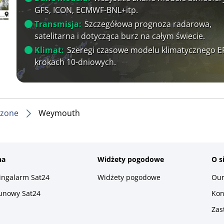
GFS, ICON, ECMWF-BNL+itp.
Transmisja:
Szczegółowa prognoza radarowa,
satelitarna i dotycząca burz na całym świecie.
Klimat:
Szeregi czasowe modelu klimatycznego 
krokach 10-dniowych.
czone
Weymouth
na
Widżety pogodowe
O s
ningalarm Sat24
Widżety pogodowe
Our
runowy Sat24
Kon
Zas