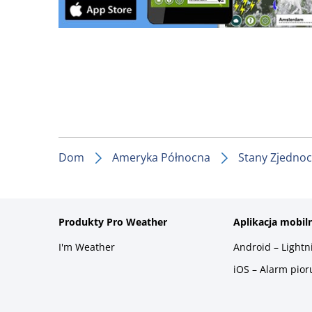
Dom
Ameryka Północna
Stany Zjedno
Produkty Pro Weather
Aplikacja mobil
I'm Weather
Android – Light
iOS – Alarm pio