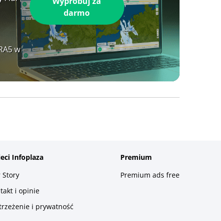
Wypróbuj za
darmo
ERA5 w
ieci Infoplaza
Premium
 Story
Premium ads free
takt i opinie
trzeżenie i prywatność