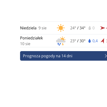
Niedziela
9 sie
24°
/
34°
0
Poniedziałek
23°
/
30°
0,4
10 sie
Prognoza pogody na 14 dni