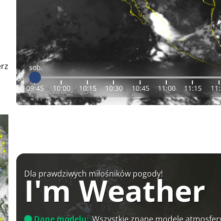
erz
sob.
09:45
10:00
10:15
10:30
10:45
11:00
11:15
11
Dla prawdziwych miłośników pogody!
I'm Weather
Dane modelu:
Wszystkie znane modele atmosfery 