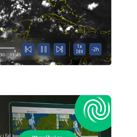
1x
-2h
:30
11:45
i fal