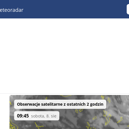
teoradar
Obserwacje satelitarne z ostatnich 2 godzin
09:45
sobota, 8. sie