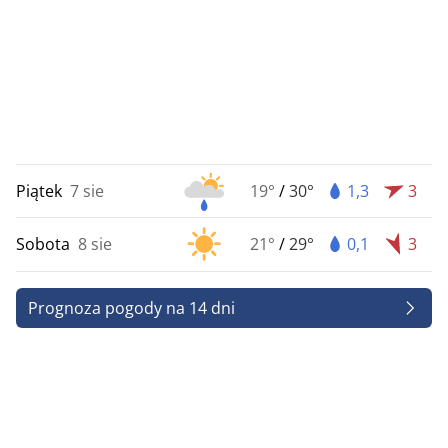
Piątek
7 sie
19°
/
30°
1,3
3
Sobota
8 sie
21°
/
29°
0,1
3
Prognoza pogody na 14 dni