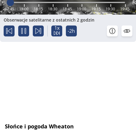
17:45
18:00
18:15
18:30
18:45
19:00
19:15
19:30
19:45
Obserwacje satelitarne z ostatnich 2 godzin
1x
-2h
Słońce i pogoda Wheaton