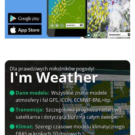
Dla prawdziwych miłośników pogody!
I'm Weather
Dane modelu:
Wszystkie znane modele
atmosfery i fal GFS, ICON, ECMWF-BNL+itp.
Transmisja:
Szczegółowa prognoza radarowa,
satelitarna i dotycząca burz na całym świecie.
Klimat:
Szeregi czasowe modelu klimatycznego
ERA5 w krokach 10-dniowych.