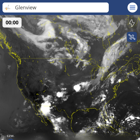
Glenview
00:00
czw.