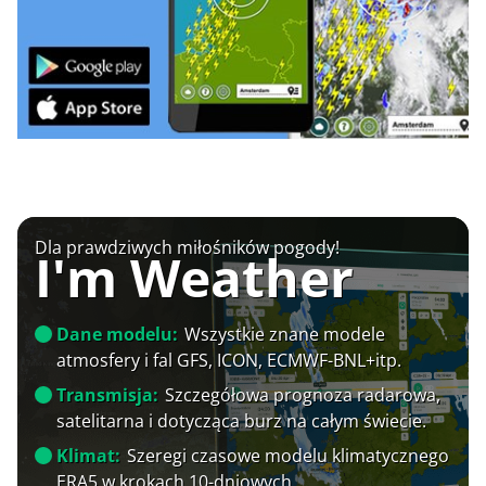
Dla prawdziwych miłośników pogody!
I'm Weather
Dane modelu:
Wszystkie znane modele
atmosfery i fal GFS, ICON, ECMWF-BNL+itp.
Transmisja:
Szczegółowa prognoza radarowa,
satelitarna i dotycząca burz na całym świecie.
Klimat:
Szeregi czasowe modelu klimatycznego
ERA5 w krokach 10-dniowych.