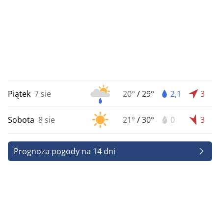
Piątek
7 sie
20°
/
29°
2,1
3
Sobota
8 sie
21°
/
30°
0
3
Prognoza pogody na 14 dni