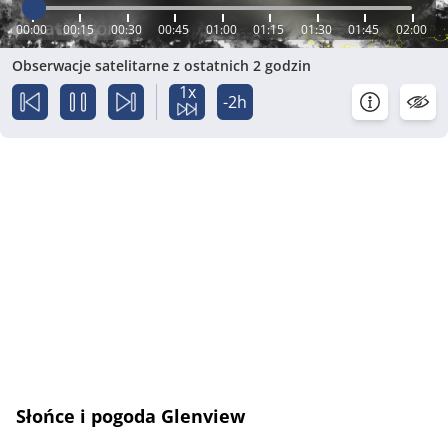
00:00
00:15
00:30
00:45
01:00
01:15
01:30
01:45
02:00
Obserwacje satelitarne z ostatnich 2 godzin
1x
-2h
Słońce i pogoda Glenview