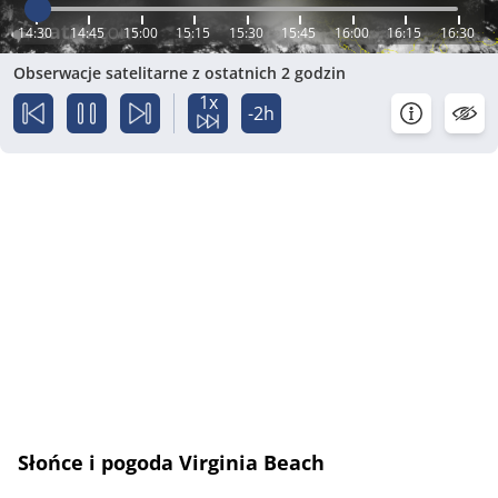
14:30
14:45
15:00
15:15
15:30
15:45
16:00
16:15
16:30
Obserwacje satelitarne z ostatnich 2 godzin
1x
-2h
Słońce i pogoda Virginia Beach