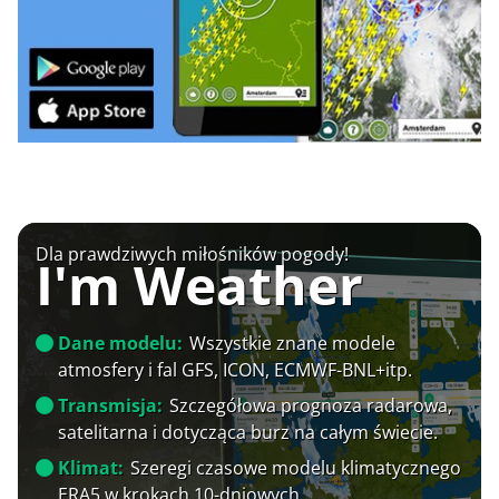
Dla prawdziwych miłośników pogody!
I'm Weather
Dane modelu:
Wszystkie znane modele
atmosfery i fal GFS, ICON, ECMWF-BNL+itp.
Transmisja:
Szczegółowa prognoza radarowa,
satelitarna i dotycząca burz na całym świecie.
Klimat:
Szeregi czasowe modelu klimatycznego
ERA5 w krokach 10-dniowych.