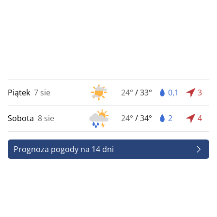
Piątek
7 sie
24°
/
33°
0,1
3
Sobota
8 sie
24°
/
34°
2
4
Prognoza pogody na 14 dni