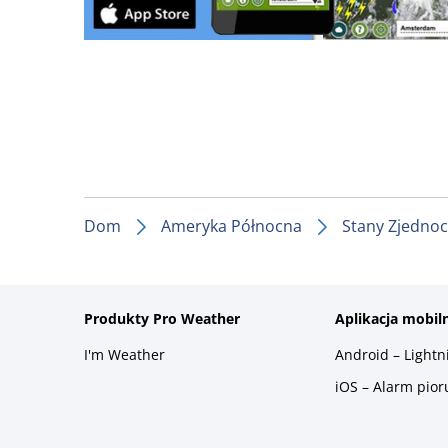
Dom
Ameryka Północna
Stany Zjedno
Produkty Pro Weather
Aplikacja mobil
I'm Weather
Android – Light
iOS – Alarm pio