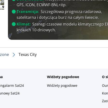
GFS, ICON, ECMWF-BNL+itp.
Transmisja:
Szczegółowa prognoza radarowa,
satelitarna i dotycząca burz na całym świecie.
Klimat:
Szeregi czasowe modelu klimatycznego 
krokach 10-dniowych.
czone
Texas City
na
Widżety pogodowe
O s
ningalarm Sat24
Widżety pogodowe
Our
runowy Sat24
Kon
Zas