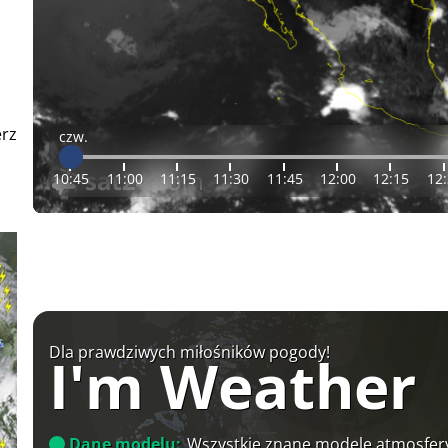
erz
czw.
10:45
11:00
11:15
11:30
11:45
12:00
12:15
12
Dla prawdziwych miłośników pogody!
I'm Weather
Dane modelu:
Wszystkie znane modele atmosfery 