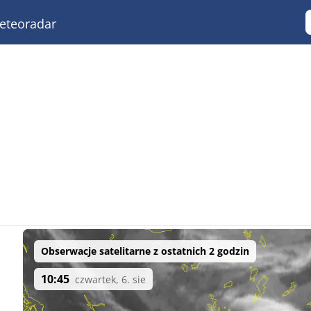
teoradar
Obserwacje satelitarne z ostatnich 2 godzin
10:45
czwartek, 6. sie