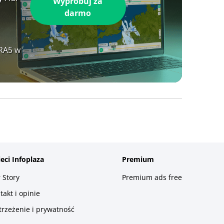
Wypróbuj za
darmo
ERA5 w
ieci Infoplaza
Premium
 Story
Premium ads free
takt i opinie
trzeżenie i prywatność