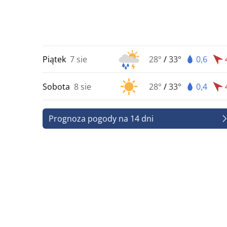
Piątek
7 sie
28°
/
33°
0,6
Sobota
8 sie
28°
/
33°
0,4
Prognoza pogody na 14 dni