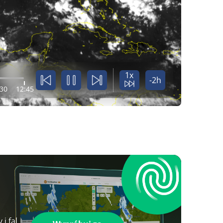
1x
-2h
:30
12:45
i fal