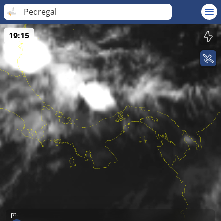
Pedregal
19:15
pt.