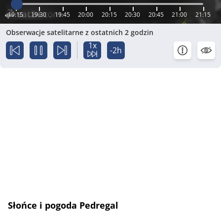
19:15
19:30
19:45
20:00
20:15
20:30
20:45
21:00
21:15
Obserwacje satelitarne z ostatnich 2 godzin
1x
-2h
Słońce i pogoda Pedregal