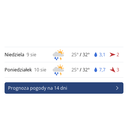
Niedziela
9 sie
25°
/
32°
3,1
2
Poniedziałek
10 sie
25°
/
32°
7,7
3
Prognoza pogody na 14 dni