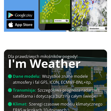
Dla prawdziwych miłośników pogody!
I'm Weather
Dane modelu:
Wszystkie znane modele
atmosfery i fal GFS, ICON, ECMWF-BNL+itp.
Transmisja:
Szczegółowa prognoza radarowa,
satelitarna i dotycząca burz na całym świecie.
Klimat:
Szeregi czasowe modelu klimatycznego
ERA5 w krokach 10-dniowych.