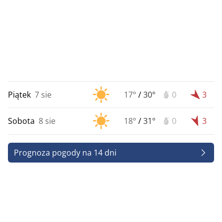
Piątek
7 sie
17°
/
30°
0
3
Sobota
8 sie
18°
/
31°
0
3
Prognoza pogody na 14 dni