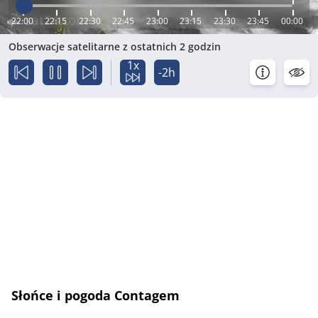
22:00
22:15
22:30
22:45
23:00
23:15
23:30
23:45
00:00
Obserwacje satelitarne z ostatnich 2 godzin
1x
-2h
Słońce i pogoda Contagem