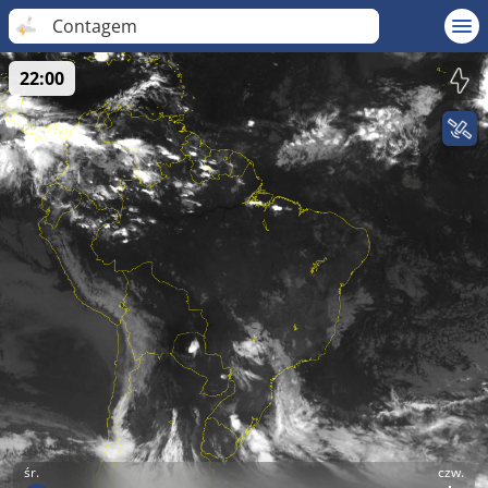
Contagem
22:00
śr.
czw.