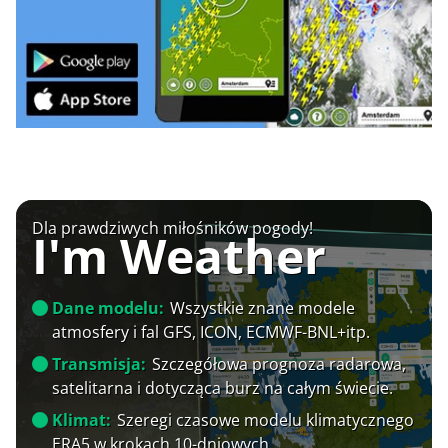
Dla prawdziwych miłośników pogody!
I'm Weather
Dane modelu:
Wszystkie znane modele
atmosfery i fal GFS, ICON, ECMWF-BNL+itp.
Transmisja:
Szczegółowa prognoza radarowa,
satelitarna i dotycząca burz na całym świecie.
Klimat:
Szeregi czasowe modelu klimatycznego
ERA5 w krokach 10-dniowych.