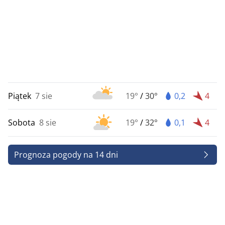
Piątek
7 sie
19°
/
30°
0,2
4
Sobota
8 sie
19°
/
32°
0,1
4
Prognoza pogody na 14 dni