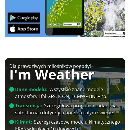
Dla prawdziwych miłośników pogody!
I'm Weather
Dane modelu:
Wszystkie znane modele
atmosfery i fal GFS, ICON, ECMWF-BNL+itp.
Transmisja:
Szczegółowa prognoza radarowa,
satelitarna i dotycząca burz na całym świecie.
Klimat:
Szeregi czasowe modelu klimatycznego
ERA5 w krokach 10-dniowych.