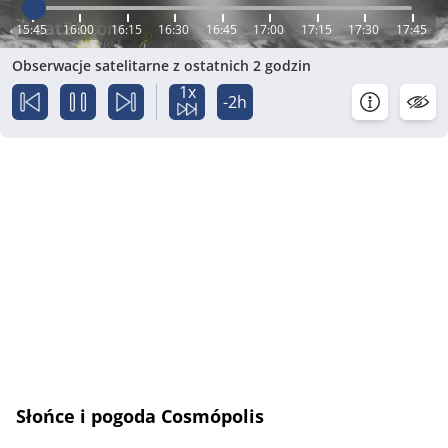
15:45
16:00
16:15
16:30
16:45
17:00
17:15
17:30
17:45
Obserwacje satelitarne z ostatnich 2 godzin
1x
-2h
Słońce i pogoda Cosmópolis