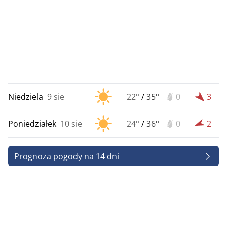
Niedziela
9 sie
22°
/
35°
0
3
Poniedziałek
10 sie
24°
/
36°
0
2
Prognoza pogody na 14 dni