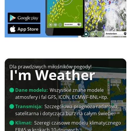
Dla prawdziwych miłośników pogody!
I'm Weather
Dane modelu:
Wszystkie znane modele
atmosfery i fal GFS, ICON, ECMWF-BNL+itp.
Transmisja:
Szczegółowa prognoza radarowa,
satelitarna i dotycząca burz na całym świecie.
Klimat:
Szeregi czasowe modelu klimatycznego
ERA5 w krokach 10-dniowych.