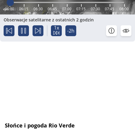
06:00
06:15
06:30
06:45
07:00
07:15
07:30
07:45
08:00
Obserwacje satelitarne z ostatnich 2 godzin
1x
-2h
Słońce i pogoda Rio Verde