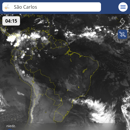
São Carlos
04:15
niedz.