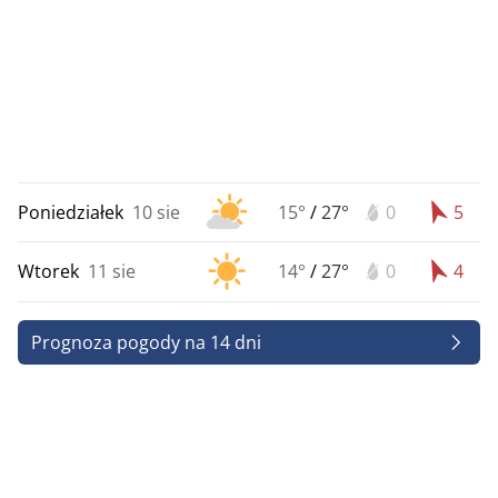
Poniedziałek
10 sie
15°
/
27°
0
5
Wtorek
11 sie
14°
/
27°
0
4
Prognoza pogody na 14 dni