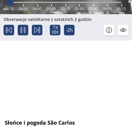
04:15
04:30
04:45
05:00
05:15
05:30
05:45
06:00
06:15
Obserwacje satelitarne z ostatnich 2 godzin
1x
-2h
Słońce i pogoda São Carlos