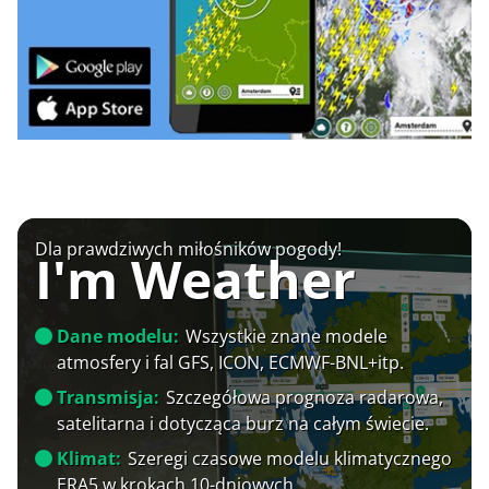
Dla prawdziwych miłośników pogody!
I'm Weather
Dane modelu:
Wszystkie znane modele
atmosfery i fal GFS, ICON, ECMWF-BNL+itp.
Transmisja:
Szczegółowa prognoza radarowa,
satelitarna i dotycząca burz na całym świecie.
Klimat:
Szeregi czasowe modelu klimatycznego
ERA5 w krokach 10-dniowych.