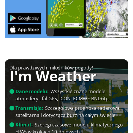
Dla prawdziwych miłośników pogody!
I'm Weather
Dane modelu:
Wszystkie znane modele
atmosfery i fal GFS, ICON, ECMWF-BNL+itp.
Transmisja:
Szczegółowa prognoza radarowa,
satelitarna i dotycząca burz na całym świecie.
Klimat:
Szeregi czasowe modelu klimatycznego
ERA5 w krokach 10-dniowych.