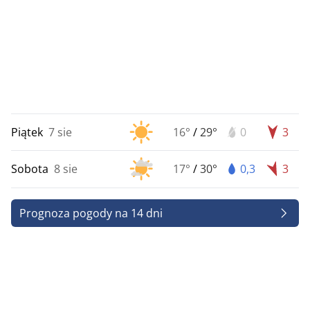
Piątek
7 sie
16°
/
29°
0
3
Sobota
8 sie
17°
/
30°
0,3
3
Prognoza pogody na 14 dni