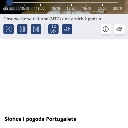
18:20
18:40
18:50
19:10
19:20
19:40
20:00
20:10
Obserwacje satelitarne (MTG) z ostatnich 2 godzin
1x
-2h
Słońce i pogoda Portugalete