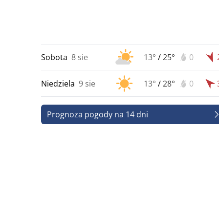
Sobota
8 sie
13°
/
25°
0
Niedziela
9 sie
13°
/
28°
0
Prognoza pogody na 14 dni