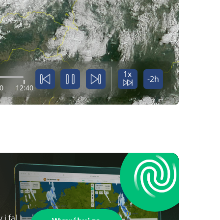
1x
-2h
0
12:40
i fal