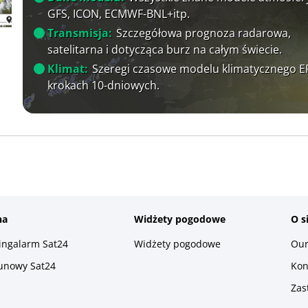
GFS, ICON, ECMWF-BNL+itp.
Transmisja:
Szczegółowa prognoza radarowa,
satelitarna i dotycząca burz na całym świecie.
Klimat:
Szeregi czasowe modelu klimatycznego 
krokach 10-dniowych.
na
Widżety pogodowe
O s
ningalarm Sat24
Widżety pogodowe
Our
runowy Sat24
Kon
Zas