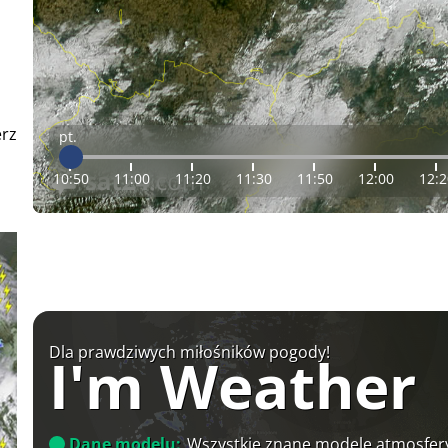
erz
pt.
10:50
11:00
11:20
11:30
11:50
12:00
12:2
Dla prawdziwych miłośników pogody!
I'm Weather
Dane modelu:
Wszystkie znane modele atmosfery 