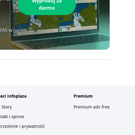
Wypróbuj za
darmo
ERA5 w
ieci Infoplaza
Premium
 Story
Premium ads free
takt i opinie
trzeżenie i prywatność