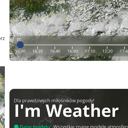
erz
pt.
16:00
16:20
16:40
16:50
17:10
17:20
17:4
Dla prawdziwych miłośników pogody!
I'm Weather
Dane modelu:
Wszystkie znane modele atmosfery 