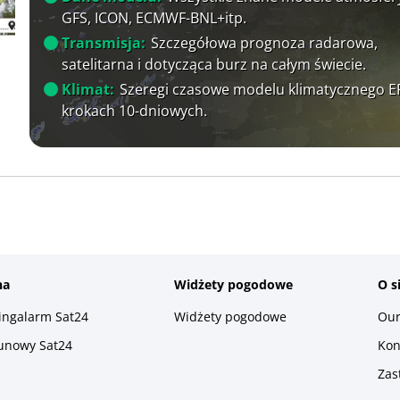
GFS, ICON, ECMWF-BNL+itp.
Transmisja:
Szczegółowa prognoza radarowa,
satelitarna i dotycząca burz na całym świecie.
Klimat:
Szeregi czasowe modelu klimatycznego 
krokach 10-dniowych.
na
Widżety pogodowe
O s
ningalarm Sat24
Widżety pogodowe
Our
runowy Sat24
Kon
Zas