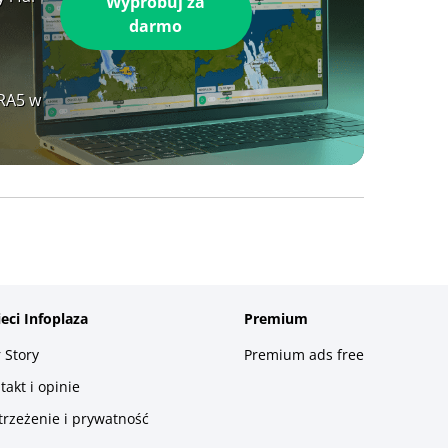
Wypróbuj za
darmo
ERA5 w
ieci Infoplaza
Premium
 Story
Premium ads free
takt i opinie
trzeżenie i prywatność