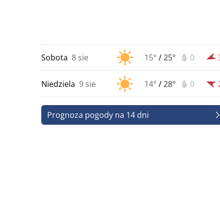
Sobota
8 sie
15°
/
25°
0
Niedziela
9 sie
14°
/
28°
0
Prognoza pogody na 14 dni