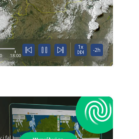
1x
-2h
0
18:00
i fal