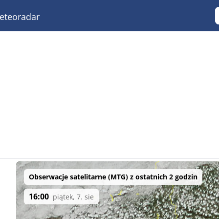
teoradar
Obserwacje satelitarne (MTG) z ostatnich 2 godzin
16:00
piątek, 7. sie