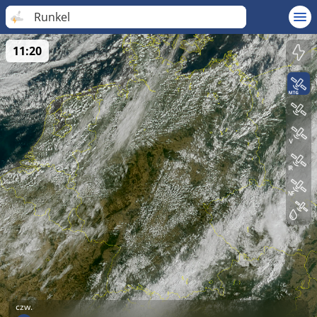
Runkel
11:20
czw.