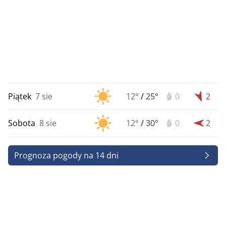
Piątek
7 sie
12°
/
25°
0
2
Sobota
8 sie
12°
/
30°
0
2
Prognoza pogody na 14 dni