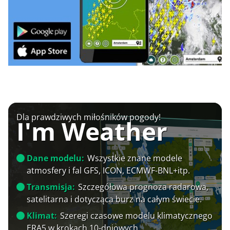
Dla prawdziwych miłośników pogody!
I'm Weather
Dane modelu:
Wszystkie znane modele
atmosfery i fal GFS, ICON, ECMWF-BNL+itp.
Transmisja:
Szczegółowa prognoza radarowa,
satelitarna i dotycząca burz na całym świecie.
Klimat:
Szeregi czasowe modelu klimatycznego
ERA5 w krokach 10-dniowych.