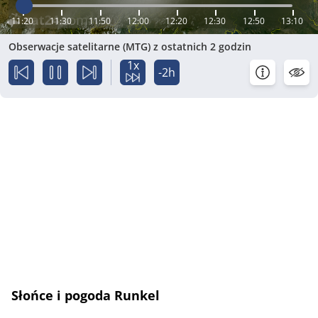
11:20
11:30
11:50
12:00
12:20
12:30
12:50
13:10
Obserwacje satelitarne (MTG) z ostatnich 2 godzin
1x
-2h
Słońce i pogoda Runkel