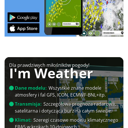
Dla prawdziwych miłośników pogody!
I'm Weather
Dane modelu:
Wszystkie znane modele
atmosfery i fal GFS, ICON, ECMWF-BNL+itp.
Transmisja:
Szczegółowa prognoza radarowa,
satelitarna i dotycząca burz na całym świecie.
Klimat:
Szeregi czasowe modelu klimatycznego
ERA5 w krokach 10-dniowych.