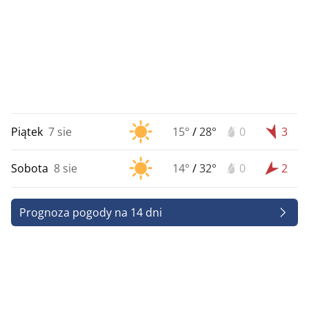
Piątek
7 sie
15°
/
28°
0
3
Sobota
8 sie
14°
/
32°
0
2
Prognoza pogody na 14 dni