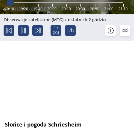
19:10
19:20
19:40
20:00
20:10
20:30
20:50
21:00
21:10
Obserwacje satelitarne (MTG) z ostatnich 2 godzin
1x
-2h
Słońce i pogoda Schriesheim