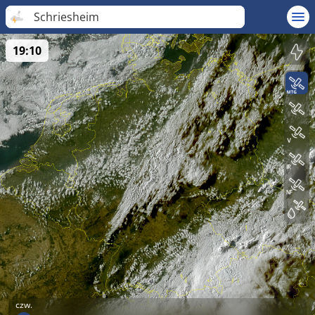
Schriesheim
19:10
czw.