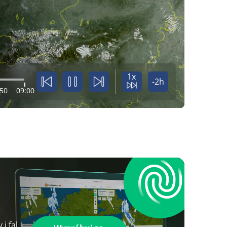
1x
-2h
:50
09:00
i fal