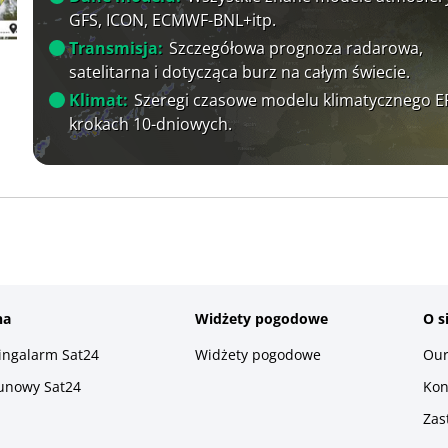
GFS, ICON, ECMWF-BNL+itp.
Transmisja:
Szczegółowa prognoza radarowa,
satelitarna i dotycząca burz na całym świecie.
Klimat:
Szeregi czasowe modelu klimatycznego 
krokach 10-dniowych.
na
Widżety pogodowe
O s
ningalarm Sat24
Widżety pogodowe
Our
runowy Sat24
Kon
Zas