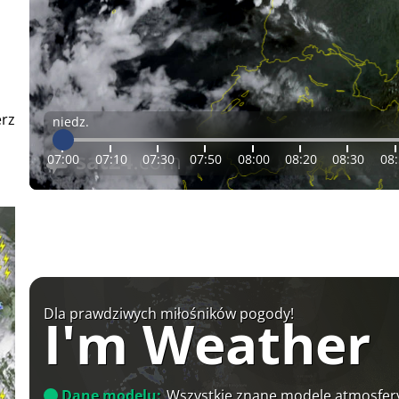
erz
niedz.
07:00
07:10
07:30
07:50
08:00
08:20
08:30
08
Dla prawdziwych miłośników pogody!
I'm Weather
Dane modelu:
Wszystkie znane modele atmosfery 