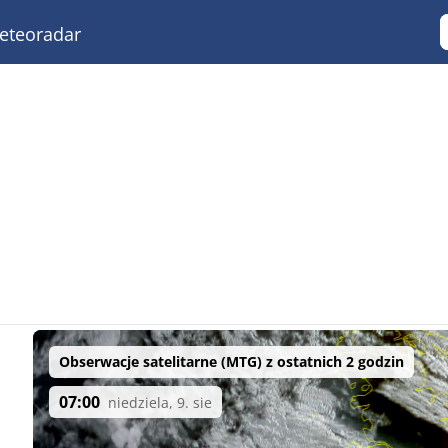
teoradar
Obserwacje satelitarne (MTG) z ostatnich 2 godzin
07:00
niedziela, 9. sie