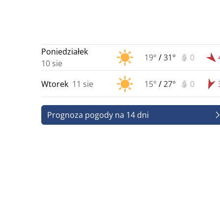
Poniedziałek
19°
/
31°
0
10 sie
Wtorek
11 sie
15°
/
27°
0
Prognoza pogody na 14 dni