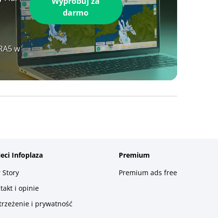
Wypróbuj za
darmo
ERA5 w
ieci Infoplaza
Premium
 Story
Premium ads free
takt i opinie
trzeżenie i prywatność