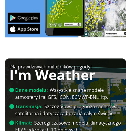
Dla prawdziwych miłośników pogody!
I'm Weather
Dane modelu:
Wszystkie znane modele
atmosfery i fal GFS, ICON, ECMWF-BNL+itp.
Transmisja:
Szczegółowa prognoza radarowa,
satelitarna i dotycząca burz na całym świecie.
Klimat:
Szeregi czasowe modelu klimatycznego
ERA5 w krokach 10-dniowych.