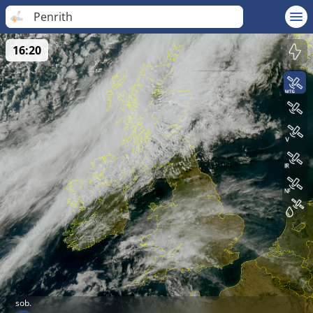
Penrith
16:20
sob.