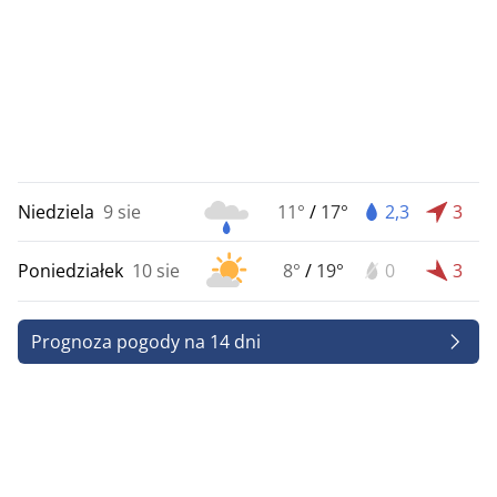
Niedziela
9 sie
11°
/
17°
2,3
3
Poniedziałek
10 sie
8°
/
19°
0
3
Prognoza pogody na 14 dni