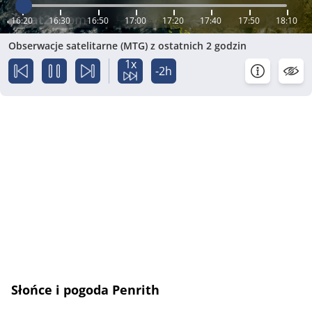
16:20
16:30
16:50
17:00
17:20
17:40
17:50
18:10
Obserwacje satelitarne (MTG) z ostatnich 2 godzin
1x
-2h
Słońce i pogoda Penrith