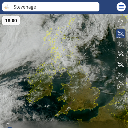
Stevenage
18:00
pt.