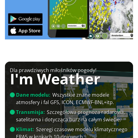
Dla prawdziwych miłośników pogody!
I'm Weather
Dane modelu:
Wszystkie znane modele
atmosfery i fal GFS, ICON, ECMWF-BNL+itp.
Transmisja:
Szczegółowa prognoza radarowa,
satelitarna i dotycząca burz na całym świecie.
Klimat:
Szeregi czasowe modelu klimatycznego
ERA5 w krokach 10-dniowych.