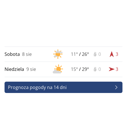
Sobota
8 sie
11°
/
26°
0
3
Niedziela
9 sie
15°
/
29°
0
3
Prognoza pogody na 14 dni