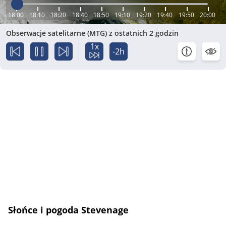
18:00
18:10
18:20
18:40
18:50
19:10
19:20
19:40
19:50
20:00
Obserwacje satelitarne (MTG) z ostatnich 2 godzin
1x
-2h
Słońce i pogoda Stevenage