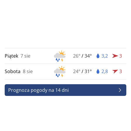
Piątek
7 sie
26°
/
34°
3,2
3
Sobota
8 sie
24°
/
31°
2,8
3
Prognoza pogody na 14 dni