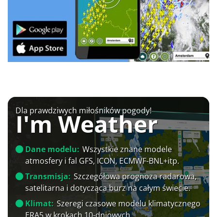
Dla prawdziwych miłośników pogody!
I'm Weather
Dane modelu:
Wszystkie znane modele
atmosfery i fal GFS, ICON, ECMWF-BNL+itp.
Transmisja:
Szczegółowa prognoza radarowa,
satelitarna i dotycząca burz na całym świecie.
Klimat:
Szeregi czasowe modelu klimatycznego
ERA5 w krokach 10-dniowych.