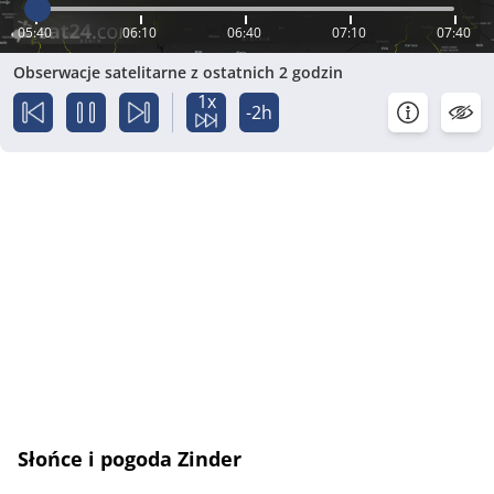
05:40
06:10
06:40
07:10
07:40
Obserwacje satelitarne z ostatnich 2 godzin
1x
-2h
Słońce i pogoda Zinder