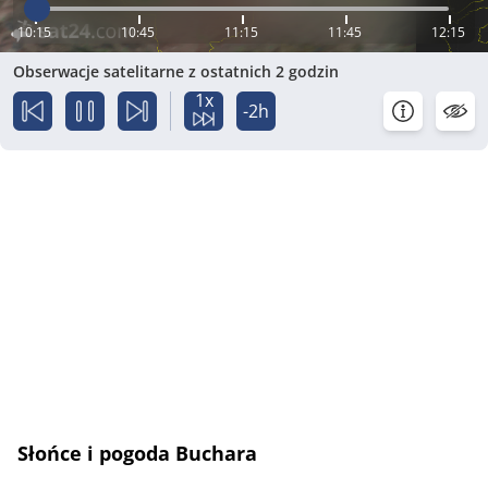
10:15
10:45
11:15
11:45
12:15
Obserwacje satelitarne z ostatnich 2 godzin
1x
-2h
Słońce i pogoda Buchara