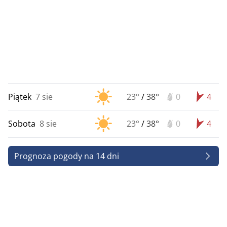
Piątek
7 sie
23°
/
38°
0
4
Sobota
8 sie
23°
/
38°
0
4
Prognoza pogody na 14 dni