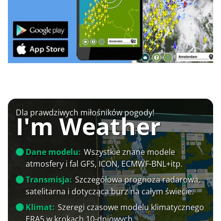
Dla prawdziwych miłośników pogody!
I'm Weather
Dane modelu:
Wszystkie znane modele
atmosfery i fal GFS, ICON, ECMWF-BNL+itp.
Transmisja:
Szczegółowa prognoza radarowa,
satelitarna i dotycząca burz na całym świecie.
Klimat:
Szeregi czasowe modelu klimatycznego
ERA5 w krokach 10-dniowych.