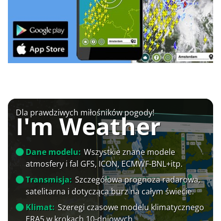
Dla prawdziwych miłośników pogody!
I'm Weather
Dane modelu:
Wszystkie znane modele
atmosfery i fal GFS, ICON, ECMWF-BNL+itp.
Transmisja:
Szczegółowa prognoza radarowa,
satelitarna i dotycząca burz na całym świecie.
Klimat:
Szeregi czasowe modelu klimatycznego
ERA5 w krokach 10-dniowych.