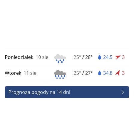
Poniedziałek
10 sie
25°
/
28°
24,5
3
Wtorek
11 sie
25°
/
27°
34,8
3
Prognoza pogody na 14 dni