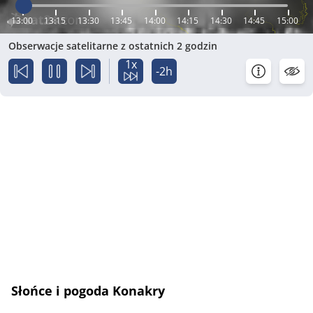
13:00
13:15
13:30
13:45
14:00
14:15
14:30
14:45
15:00
Obserwacje satelitarne z ostatnich 2 godzin
1x
-2h
Słońce i pogoda Konakry