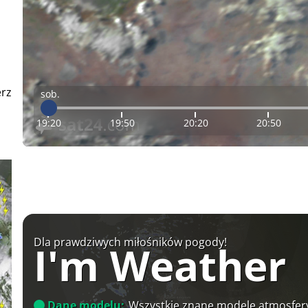
erz
sob.
19:20
19:50
20:20
20:50
Dla prawdziwych miłośników pogody!
I'm Weather
Dane modelu:
Wszystkie znane modele atmosfery 