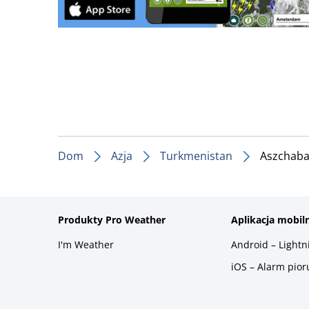
Dom
Azja
Turkmenistan
Aszchab
Produkty Pro Weather
Aplikacja mobil
I'm Weather
Android – Light
iOS – Alarm pio