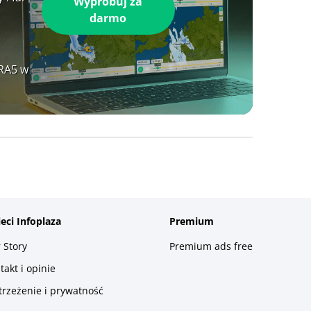
Wypróbuj za
darmo
ERA5 w
ieci Infoplaza
Premium
 Story
Premium ads free
takt i opinie
trzeżenie i prywatność