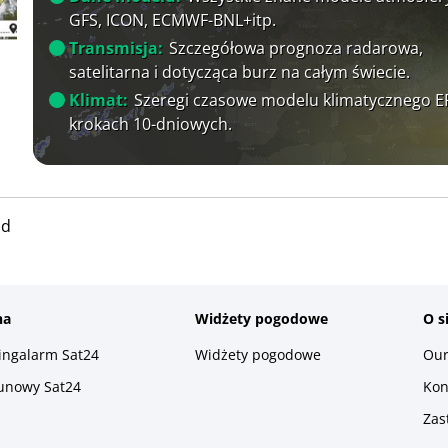
GFS, ICON, ECMWF-BNL+itp.
Transmisja:
Szczegółowa prognoza radarowa,
satelitarna i dotycząca burz na całym świecie.
Klimat:
Szeregi czasowe modelu klimatycznego 
krokach 10-dniowych.
ad
na
Widżety pogodowe
O s
ningalarm Sat24
Widżety pogodowe
Our
runowy Sat24
Kon
Zas