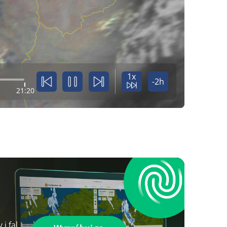
1x
-2h
21:20
i fal