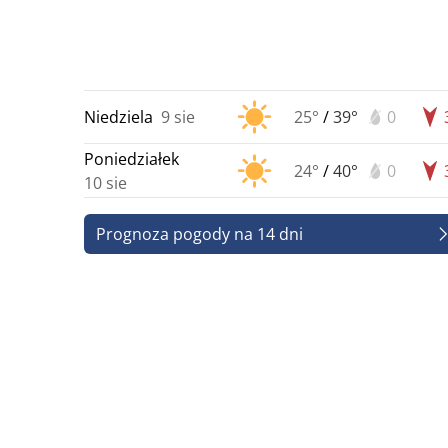
Niedziela
9 sie
25°
/
39°
0
Poniedziałek
24°
/
40°
0
10 sie
Prognoza pogody na 14 dni