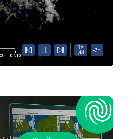
1x
-2h
:00
02:10
i fal