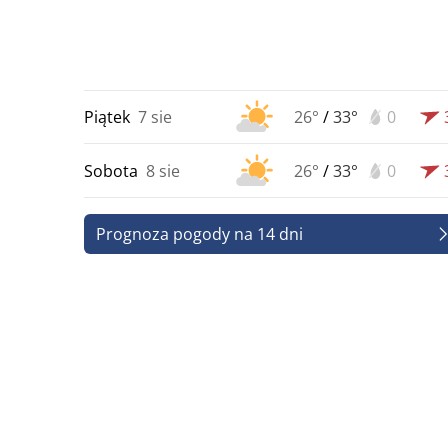
Piątek
7 sie
26°
/
33°
0
Sobota
8 sie
26°
/
33°
0
Prognoza pogody na 14 dni