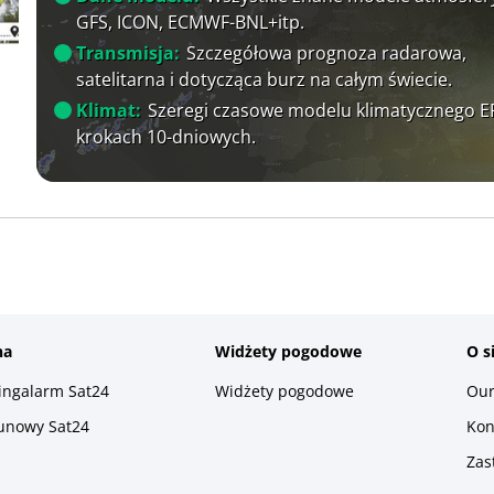
GFS, ICON, ECMWF-BNL+itp.
Transmisja:
Szczegółowa prognoza radarowa,
satelitarna i dotycząca burz na całym świecie.
Klimat:
Szeregi czasowe modelu klimatycznego 
krokach 10-dniowych.
na
Widżety pogodowe
O s
ningalarm Sat24
Widżety pogodowe
Our
runowy Sat24
Kon
Zas