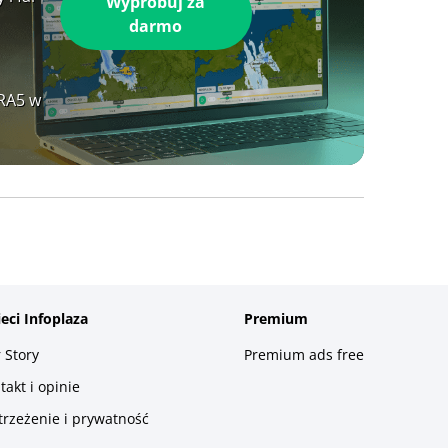
Wypróbuj za
darmo
ERA5 w
ieci Infoplaza
Premium
 Story
Premium ads free
takt i opinie
trzeżenie i prywatność