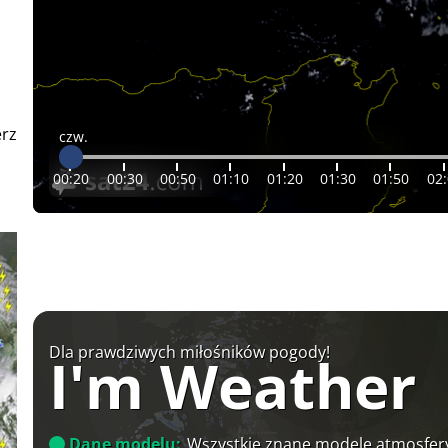
erz
czw.
00:20
00:30
00:50
01:10
01:20
01:30
01:50
02
Dla prawdziwych miłośników pogody!
I'm Weather
Dane modelu:
Wszystkie znane modele atmosfery 