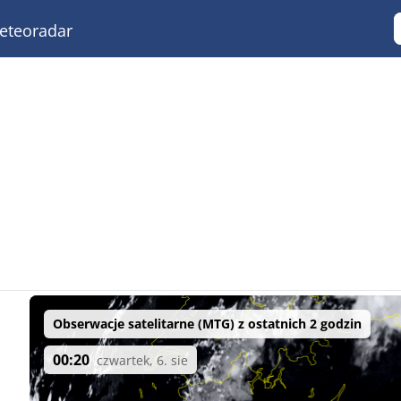
teoradar
Obserwacje satelitarne (MTG) z ostatnich 2 godzin
00:20
czwartek, 6. sie