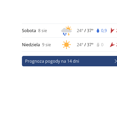
Sobota
8 sie
24°
/
37°
0,9
Niedziela
9 sie
24°
/
37°
0
Prognoza pogody na 14 dni