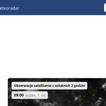
teoradar
Obserwacje satelitarne z ostatnich 2 godzin
09:00
piątek, 7. sie