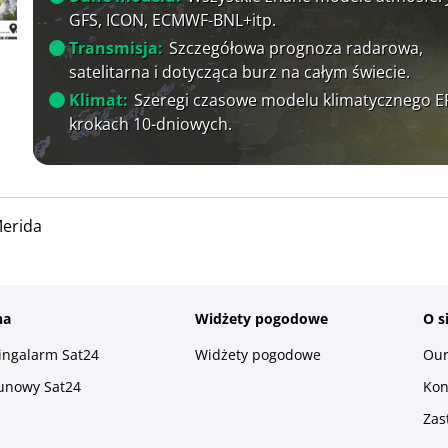
GFS, ICON, ECMWF-BNL+itp.
Transmisja:
Szczegółowa prognoza radarowa,
satelitarna i dotycząca burz na całym świecie.
Klimat:
Szeregi czasowe modelu klimatycznego 
krokach 10-dniowych.
erida
na
Widżety pogodowe
O s
ningalarm Sat24
Widżety pogodowe
Our
runowy Sat24
Kon
Zas