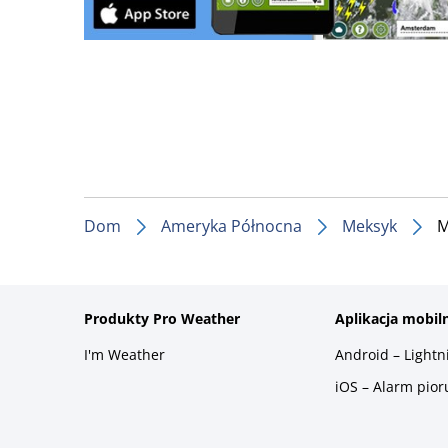
Dom
Ameryka Północna
Meksyk
M
Produkty Pro Weather
Aplikacja mobil
I'm Weather
Android – Light
iOS – Alarm pio