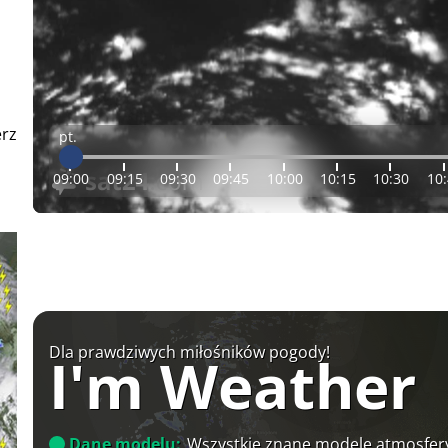
erz
pt.
09:00
09:15
09:30
09:45
10:00
10:15
10:30
10
Dla prawdziwych miłośników pogody!
I'm Weather
Dane modelu:
Wszystkie znane modele atmosfery 