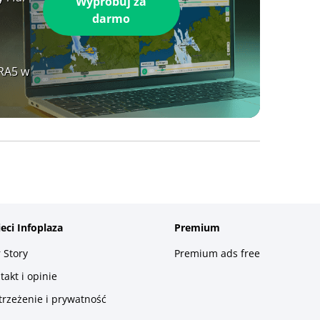
Wypróbuj za
darmo
ERA5 w
ieci Infoplaza
Premium
 Story
Premium ads free
takt i opinie
trzeżenie i prywatność