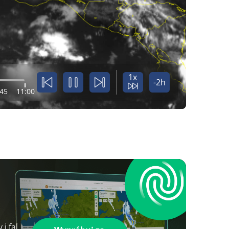
1x
-2h
:45
11:00
i fal