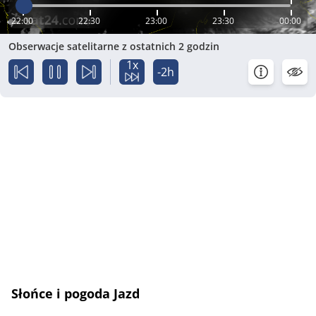
22:00
22:30
23:00
23:30
00:00
Obserwacje satelitarne z ostatnich 2 godzin
1x
-2h
Słońce i pogoda Jazd