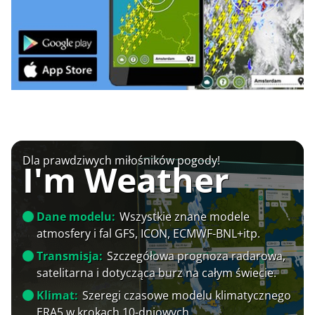
Dla prawdziwych miłośników pogody!
I'm Weather
Dane modelu:
Wszystkie znane modele
atmosfery i fal GFS, ICON, ECMWF-BNL+itp.
Transmisja:
Szczegółowa prognoza radarowa,
satelitarna i dotycząca burz na całym świecie.
Klimat:
Szeregi czasowe modelu klimatycznego
ERA5 w krokach 10-dniowych.