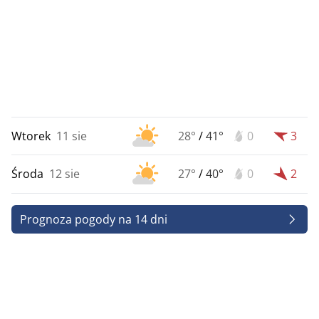
Wtorek
11 sie
28°
/
41°
0
3
Środa
12 sie
27°
/
40°
0
2
Prognoza pogody na 14 dni