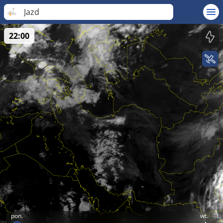
Jazd
22:00
pon.
wt.